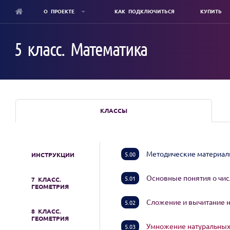
О ПРОЕКТЕ
КАК ПОДКЛЮЧИТЬСЯ
КУПИТЬ
Skip
to
5 класс. Математика
main
content
КЛАССЫ
Методические материа
5.00
ИНСТРУКЦИИ
Основные понятия о чи
5.01
7 КЛАСС.
ГЕОМЕТРИЯ
Сложение и вычитание 
5.02
8 КЛАСС.
ГЕОМЕТРИЯ
Умножение натуральны
5.03