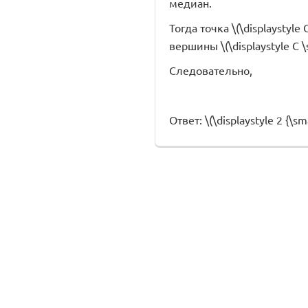
медиан.
Тогда точка \(\displaystyle 
вершины \(\displaystyle C \s
Следовательно,
Ответ: \(\displaystyle 2 {\smal