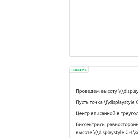
РЕШЕНИЕ
Проведем высоту \(\display
Пусть точка \(\displaystyl
Центр вписанной в треуго
Биссектрисы равносторонне
высоте \(\displaystyle CH 