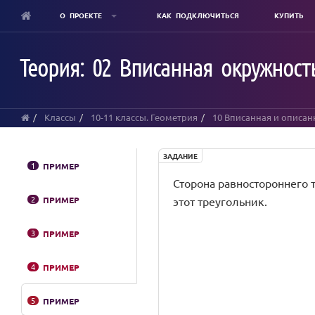
О ПРОЕКТЕ
КАК ПОДКЛЮЧИТЬСЯ
КУПИТЬ
Skip
to
Теория: 02 Вписанная окружност
main
content
Классы
10-11 классы. Геометрия
10 Вписанная и описан
ЗАДАНИЕ
1
ПРИМЕР
Сторона равностороннего тр
2
ПРИМЕР
этот треугольник.
3
ПРИМЕР
4
ПРИМЕР
5
ПРИМЕР