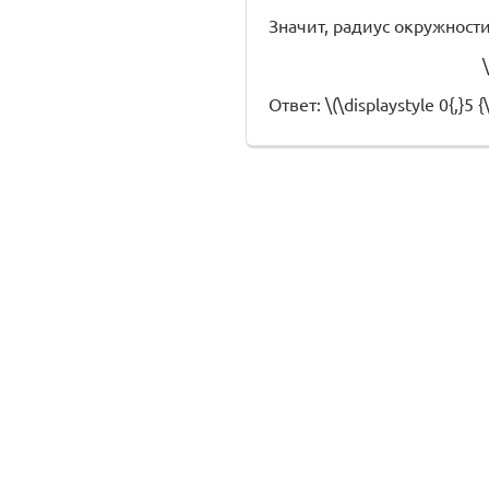
Значит, радиус окружност
\
Ответ: \(\displaystyle 0{,}5 {\