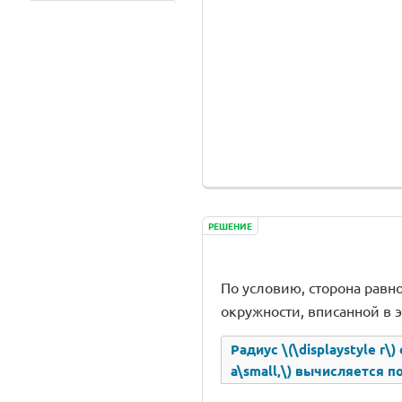
РЕШЕНИЕ
По условию, сторона равнос
окружности, вписанной в э
Радиус \(\displaystyle r
a\small,\) вычисляется по