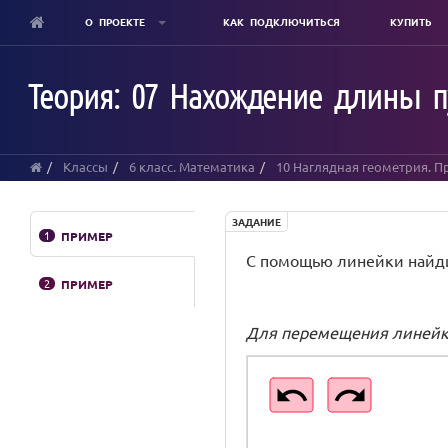
О ПРОЕКТЕ
КАК ПОДКЛЮЧИТЬСЯ
КУПИТЬ
Skip
to
Теория: 07 Нахождение длины пу
main
content
Классы
6 класс. Математика
10 Наглядная геометрия. П
ЗАДАНИЕ
1
ПРИМЕР
С помощью линейки найдите
2
ПРИМЕР
Для перемещения линейки
L
K
M
N
Image
ЛПоЧасовой
ЛПротивЧасовой
Отрезок
Отрезок
Отрезок
рисунок1
1
2
3