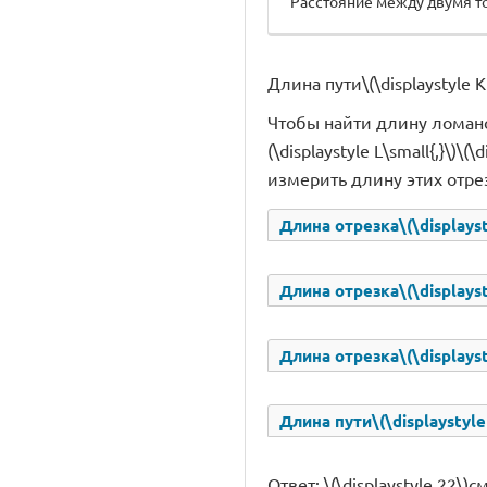
Расстояние между двумя то
Длина пути\(\displaystyle 
Чтобы найти длину ломаной\
(\displaystyle L\small{,}\)\(\
измерить длину этих отре
Длина отрезка\(\displayst
Длина отрезка\(\displayst
Длина отрезка\(\displayst
Длина пути\(\displaystyle
Ответ: \(\displaystyle 22\)с