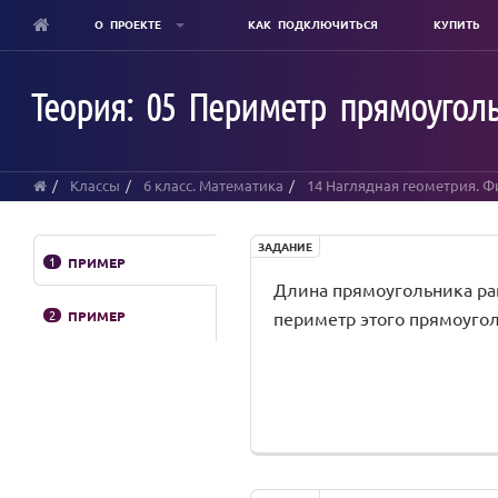
О ПРОЕКТЕ
КАК ПОДКЛЮЧИТЬСЯ
КУПИТЬ
Skip
to
Теория: 05 Периметр прямоуголь
main
content
Классы
6 класс. Математика
14 Наглядная геометрия. Ф
ЗАДАНИЕ
1
ПРИМЕР
Длина прямоугольника равна
2
ПРИМЕР
периметр этого прямоугол