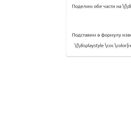
Поделим обе части на \(\dis
Подставим в формулу известн
\(\displaystyle \cos \colo