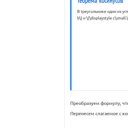
Теорема косинусов
В треугольнике один из угло
b\) и \(\displaystyle c\sma
Преобразуем формулу, чтобы в
Перенесем слагаемое с кос