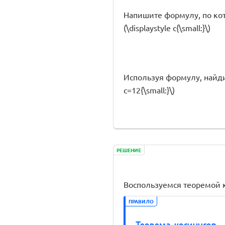
Напишите формулу, по которо
(\displaystyle c{\small:}\)
Используя формулу, найдите \
c=12{\small:}\)
РЕШЕНИЕ
Воспользуемся теоремой 
ПРАВИЛО