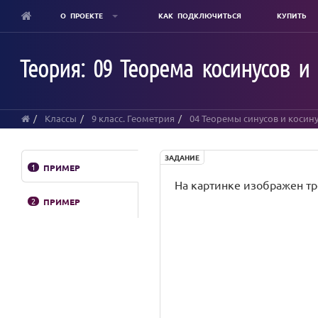
О ПРОЕКТЕ
КАК ПОДКЛЮЧИТЬСЯ
КУПИТЬ
Skip
to
Теория: 09 Теорема косинусов и
main
content
Классы
9 класс. Геометрия
04 Теоремы синусов и косин
ЗАДАНИЕ
1
ПРИМЕР
На картинке изображен тр
2
ПРИМЕР