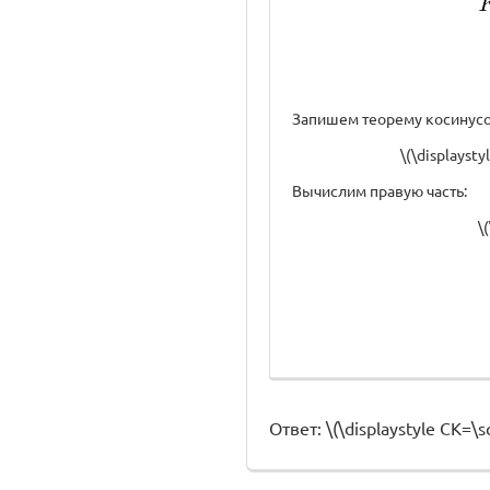
Запишем теорему косинусов 
\(\displayst
Вычислим правую часть:
\
Ответ: \(\displaystyle CK=\s