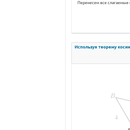
Перенесем все слагаемые с \
Используя теорему косину