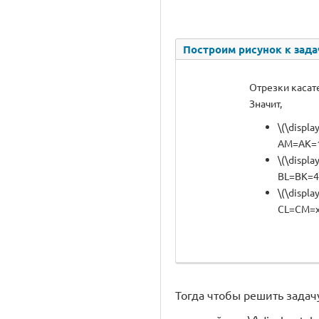
Построим рисунок к зада
Отрезки касат
Значит,
\(\displa
AM=AK=1\
\(\displa
BL=BK=4\
\(\displa
CL=CM=x\
Тогда чтобы решить задач