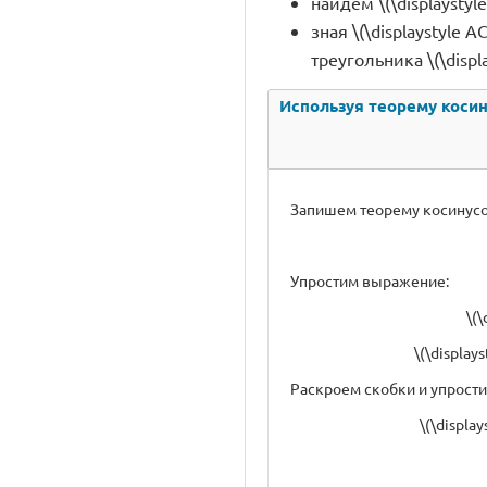
найдем \(\displaystyl
зная \(\displaystyle A
треугольника \(\displa
Используя теорему косину
Запишем теорему косинусов 
Упростим выражение:
\(\
\(\display
Раскроем скобки и упрост
\(\displa