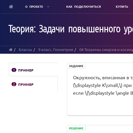
О ПРОЕКТЕ
КАК ПОДКЛЮЧИТЬСЯ
КУПИТЬ
Skip
to
Теория: Задачи повышенного уро
main
content
Классы
9 класс. Геометрия
04 Теоремы синусов и косин
ЗАДАНИЕ
1
ПРИМЕР
Окружность, вписанная в тре
2
ПРИМЕР
(\displaystyle K\small,\) при
если \(\displaystyle \angle 
РЕШЕНИЕ