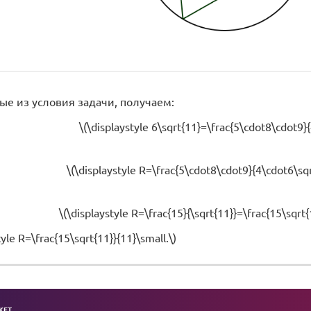
ые из условия задачи, получаем:
\(\displaystyle 6\sqrt{11}=\frac{5\cdot8\cdot9}{
\(\displaystyle R=\frac{5\cdot8\cdot9}{4\cdot6\sqr
\(\displaystyle R=\frac{15}{\sqrt{11}}=\frac{15\sqrt{
tyle R=\frac{15\sqrt{11}}{11}\small.\)
KET