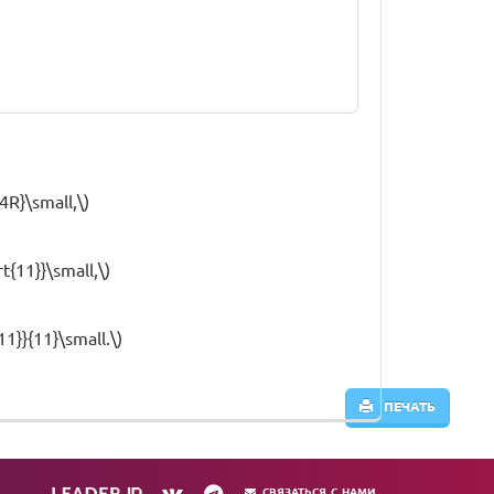
4R}\small,\)
t{11}}\small,\)
11}}{11}\small.\)
ПЕЧАТЬ
СВЯЗАТЬСЯ С НАМИ