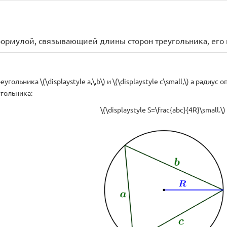
ормулой, связывающией длины сторон треугольника, его 
угольника \(\displaystyle a,\,b\) и \(\displaystyle c\small,\) а радиус 
угольника:
\(\displaystyle S=\frac{abc}{4R}\small.\)