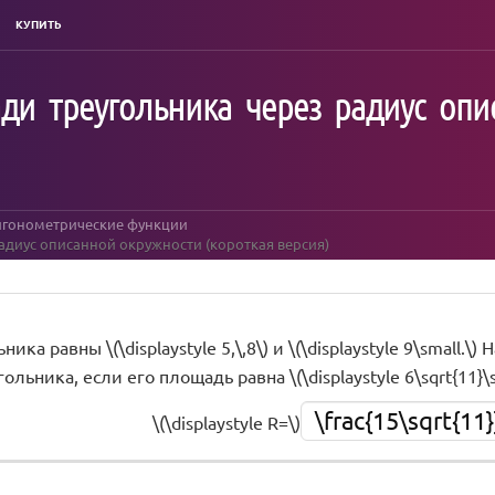
КУПИТЬ
ди треугольника через радиус опи
игонометрические функции
адиус описанной окружности (короткая версия)
ика равны \(\displaystyle 5,\,8\) и \(\displaystyle 9\small.
ольника, если его площадь равна \(\displaystyle 6\sqrt{11}\s
\frac{15\sqrt{11}
\(\displaystyle R=\)