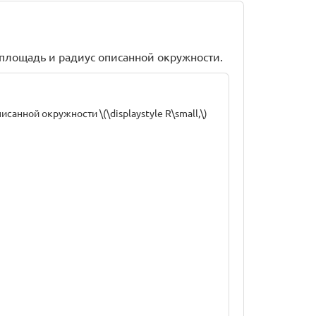
площадь и радиус описанной окружности.
описанной окружности \(\displaystyle R\small,\)