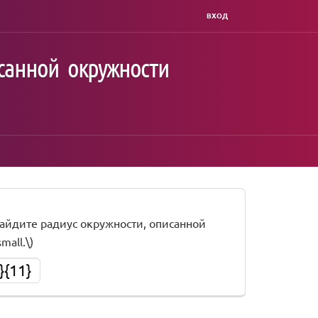
ВХОД
санной окружности
\) Найдите радиус окружности, описанной
mall.\)
}{11}