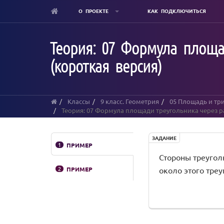
О ПРОЕКТЕ
КАК ПОДКЛЮЧИТЬСЯ
Skip
to
Теория: 07 Формула площа
main
content
(короткая версия)
Классы
9 класс. Геометрия
05 Площадь и тр
Теория: 07 Формула площади треугольника через р
ЗАДАНИЕ
1
ПРИМЕР
Стороны треугольн
2
ПРИМЕР
около этого треуг