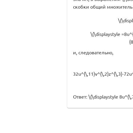
скобки общий множитель \(\d
\(\disp
\(\displaystyle =8u^{
{8
и, следовательно,
32u^{\,11}v^{\,2}z^{\,3}-72u^
Ответ: \(\displaystyle 8u^{\,7