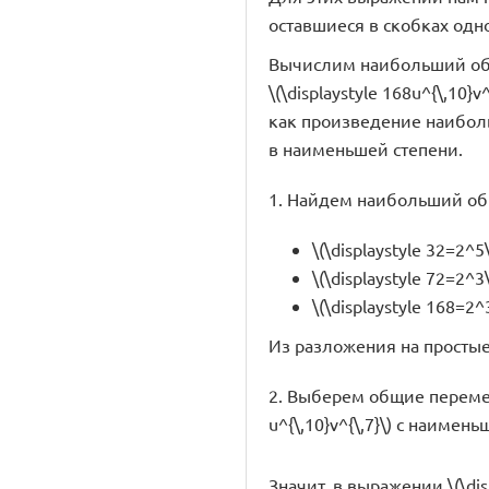
оставшиеся в скобках од
Вычислим наибольший общий 
\(\displaystyle 168u^{\,10}v^
как произведение наибо
в наименьшей степени.
1. Найдем наибольший о
\(\displaystyle 32=2^5\
\(\displaystyle 72=2^3
\(\displaystyle 168=2^
Из разложения на простые 
2. Выберем общие переменные
u^{\,10}v^{\,7}\) с наименьш
Значит, в выражении \(\disp