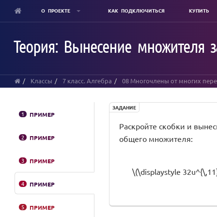
О ПРОЕКТЕ
КАК ПОДКЛЮЧИТЬСЯ
КУПИТЬ
Skip
to
Теория: Вынесение множителя з
main
content
Классы
7 класс. Алгебра
08 Многочлены от многих пер
ЗАДАНИЕ
1
ПРИМЕР
Раскройте скобки и выне
2
ПРИМЕР
общего множителя:
3
ПРИМЕР
\(\displaystyle 32u^{\,11}
4
ПРИМЕР
5
ПРИМЕР