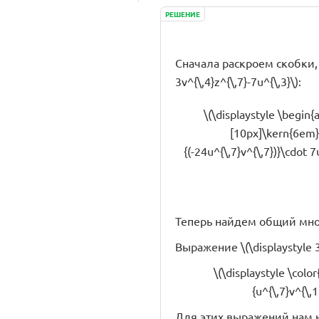
РЕШЕНИЕ
Сначала раскроем скобки, у
3v^{\,4}z^{\,7}-7u^{\,3}\):
\(\displaystyle \begin{a
[10px]\kern{6em} =
{(-24u^{\,7}v^{\,7})}\cdot 
Теперь найдем общий мно
Выражение \(\displaystyle 3
\(\displaystyle \color
{u^{\,7}v^{\,1
Для этих выражений нам 