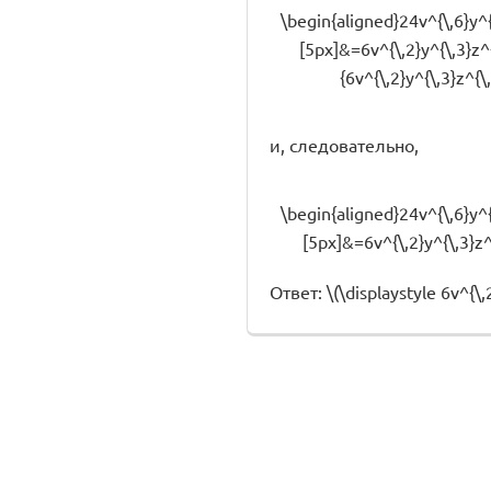
\begin{aligned}24v^{\,6}y^{\
[5px]&=6v^{\,2}y^{\,3}z^{\
{6v^{\,2}y^{\,3}z^{\,
и, следовательно,
\begin{aligned}24v^{\,6}y^{\
[5px]&=6v^{\,2}y^{\,3}z^{
Ответ: \(\displaystyle 6v^{\,2