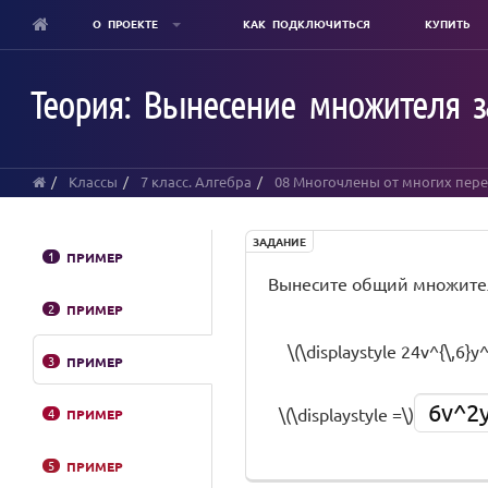
О ПРОЕКТЕ
КАК ПОДКЛЮЧИТЬСЯ
КУПИТЬ
Skip
to
Теория: Вынесение множителя з
main
content
Классы
7 класс. Алгебра
08 Многочлены от многих пер
ЗАДАНИЕ
1
ПРИМЕР
Вынесите общий множит
2
ПРИМЕР
\(\displaystyle 24v^{\,6}y^
3
ПРИМЕР
6v^2
\(\displaystyle =\)
4
ПРИМЕР
5
ПРИМЕР