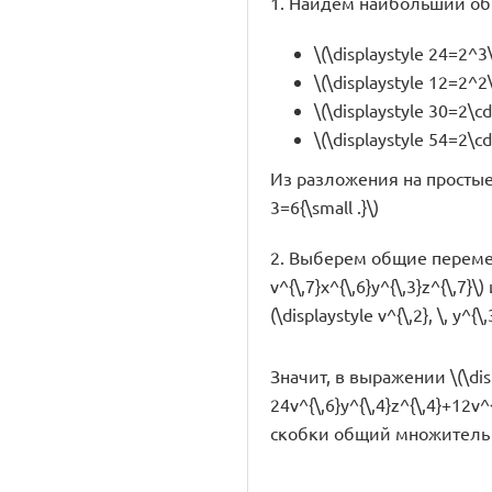
1. Найдем наибольший о
\(\displaystyle 24=2^3
\(\displaystyle 12=2^2
\(\displaystyle 30=2\cd
\(\displaystyle 54=2\c
Из разложения на простые
3=6{\small .}\)
2. Выберем общие переменные 
v^{\,7}x^{\,6}y^{\,3}z^{\,7}
(\displaystyle v^{\,2}, \, y^{\,
Значит, в выражении \(\dis
24v^{\,6}y^{\,4}z^{\,4}+12v^{
скобки общий множитель \(\d