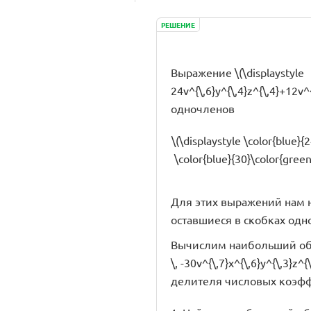
РЕШЕНИЕ
Выражение \(\displaystyle
24v^{\,6}y^{\,4}z^{\,4}+12v^{
одночленов
\(\displaystyle \color{blue}{2
\color{blue}{30}\color{green}
Для этих выражений нам 
оставшиеся в скобках од
Вычислим наибольший общий д
\, -30v^{\,7}x^{\,6}y^{\,3}z
делителя числовых коэфф