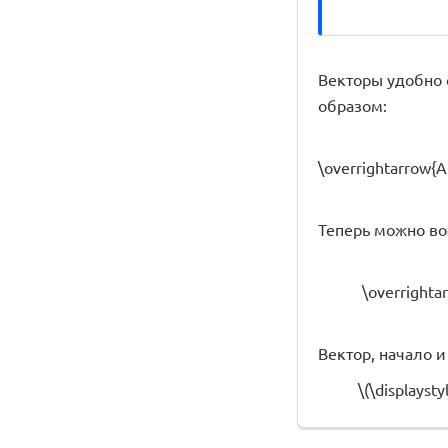
Векторы удобно 
образом:
\overrightarrow{A
Теперь можно во
\overrighta
Вектор, начало и
\(\displayst