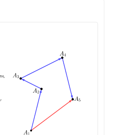
ти,
-