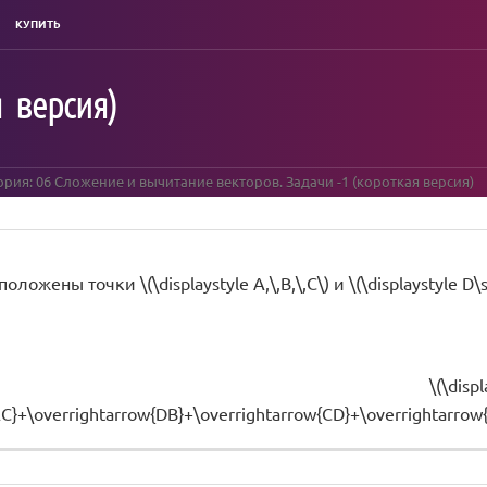
КУПИТЬ
я версия)
рия: 06 Сложение и вычитание векторов. Задачи -1 (короткая версия)
оложены точки \(\displaystyle A,\,B,\,C\) и \(\displaystyle D
\(\disp
AC}+\overrightarrow{DB}+\overrightarrow{CD}+\overrightarrow