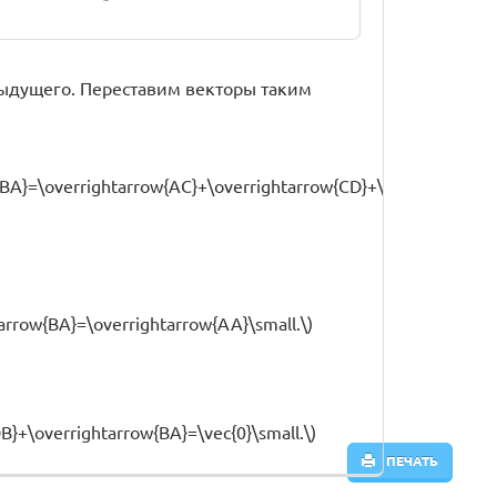
дыдущего. Переставим векторы таким
BA}=\overrightarrow{AC}+\overrightarrow{CD}+\overrightarrow
arrow{BA}=\overrightarrow{AA}\small.\)
B}+\overrightarrow{BA}=\vec{0}\small.\)
ПЕЧАТЬ