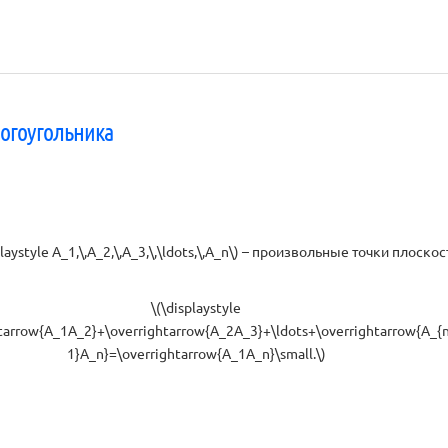
огоугольника
playstyle A_1,\,A_2,\,A_3,\,\ldots,\,A_n\) – произвольные точки плоскос
\(\displaystyle
tarrow{A_1A_2}+\overrightarrow{A_2A_3}+\ldots+\overrightarrow{A_{n
1}A_n}=\overrightarrow{A_1A_n}\small.\)