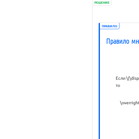
РЕШЕНИЕ
ПРАВИЛО
Правило мн
Если \(\dis
то
\overrigh