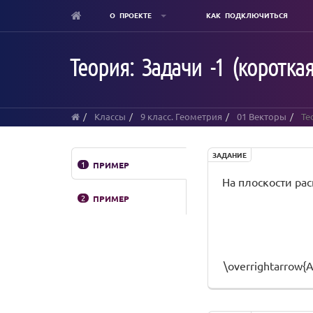
О ПРОЕКТЕ
КАК ПОДКЛЮЧИТЬСЯ
Skip
to
Теория: Задачи -1 (коротка
main
content
Классы
9 класс. Геометрия
01 Векторы
Тео
ЗАДАНИЕ
1
ПРИМЕР
На плоскости расп
2
ПРИМЕР
\overrightarrow{