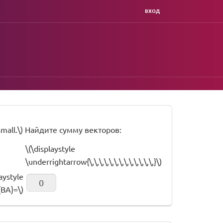
ВХОД
\small.\) Найдите сумму векторов:
\(\displaystyle
\underrightarrow{\,\,\,\,\,\,\,\,\,\,\,\,\,}\)
laystyle
{BA}=\)