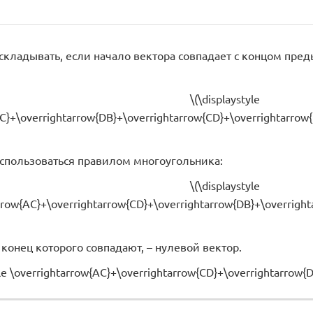
складывать, если начало вектора совпадает с концом пре
\(\displaystyle
C}+\overrightarrow{DB}+\overrightarrow{CD}+\overrightarrow{
спользоваться правилом многоугольника:
\(\displaystyle
rrow{AC}+\overrightarrow{CD}+\overrightarrow{DB}+\overright
 конец которого совпадают, – нулевой вектор.
yle \overrightarrow{AC}+\overrightarrow{CD}+\overrightarrow{D