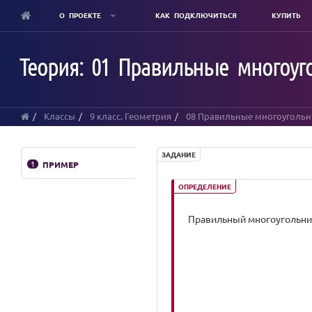
О ПРОЕКТЕ
КАК ПОДКЛЮЧИТЬСЯ
КУПИТЬ
Skip
to
Теория: 01 Правильные многоуго
main
content
Классы
9 класс. Геометрия
08 Правильные многоуголь
ЗАДАНИЕ
1
ПРИМЕР
ОПРЕДЕЛЕНИЕ
Правильный многоугольник