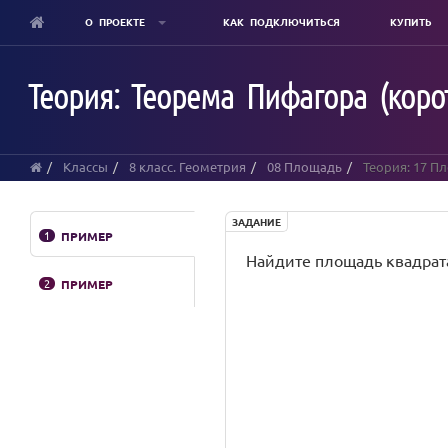
О ПРОЕКТЕ
КАК ПОДКЛЮЧИТЬСЯ
КУПИТЬ
Skip
to
Теория: Теорема Пифагора (коро
main
content
Классы
8 класс. Геометрия
08 Площадь
Теория: 17 П
ЗАДАНИЕ
1
ПРИМЕР
Найдите площадь квадрата, 
2
ПРИМЕР