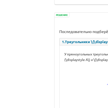
РЕШЕНИЕ
Последовательно подберё
1.Треугольники \(\displa
У прямоугольных треугольни
(\displaystyle A\) и \(\displ