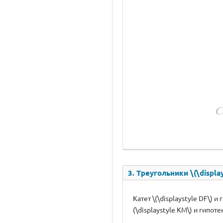
3. Треугольники \(\displa
Катет \(\displaystyle DF\) и
(\displaystyle KM\) и гипоте