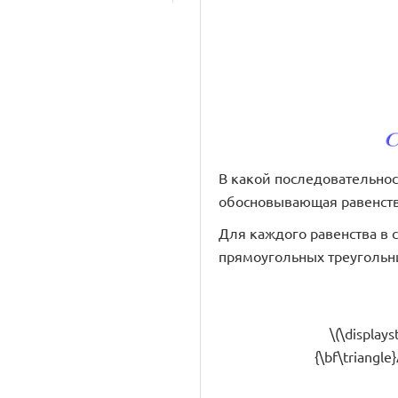
В какой последовательнос
обосновывающая равенство т
Для каждого равенства в
прямоугольных треугольн
\(\displays
{\bf\triangle