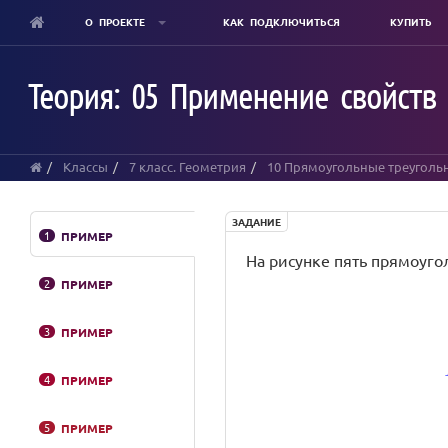
О ПРОЕКТЕ
КАК ПОДКЛЮЧИТЬСЯ
КУПИТЬ
Skip
to
Теория: 05 Применение свойств
main
content
Классы
7 класс. Геометрия
10 Прямоугольные треуголь
ЗАДАНИЕ
1
ПРИМЕР
На рисунке пять прямоуго
2
ПРИМЕР
3
ПРИМЕР
4
ПРИМЕР
5
ПРИМЕР