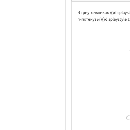
В треугольниках \(\displayst
гипотенузы \(\displaystyle DE