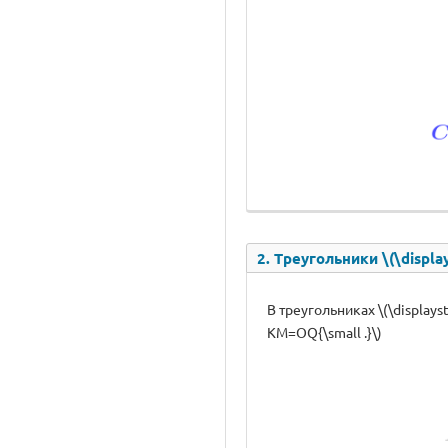
2. Треугольники \(\displa
В треугольниках \(\displayst
KM=OQ{\small .}\)