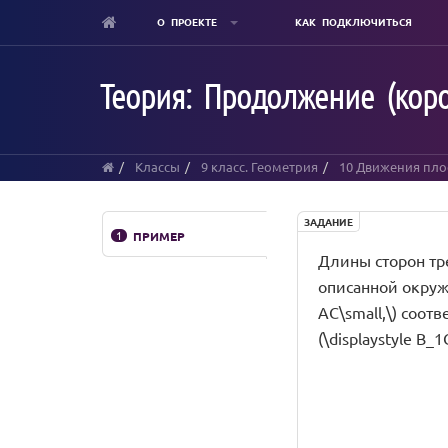
О ПРОЕКТЕ
КАК ПОДКЛЮЧИТЬСЯ
Skip
to
Теория: Продолжение (коро
main
content
Классы
9 класс. Геометрия
10 Движения пло
ЗАДАНИЕ
1
ПРИМЕР
Длины сторон треу
описанной окружно
AC\small,\) соотв
(\displaystyle B_1