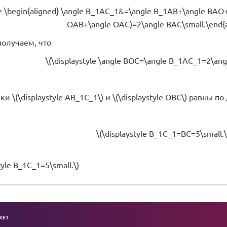
yle \begin{aligned} \angle B_1AC_1&=\angle B_1AB+\angle BA
OAB+\angle OAC)=2\angle BAC\small.\end{a
получаем, что
\(\displaystyle \angle BOC=\angle B_1AC_1=2\ang
ки \(\displaystyle AB_1C_1\) и \(\displaystyle OBC\) равны 
\(\displaystyle B_1C_1=BC=5\small.\
tyle B_1C_1=5\small.\)
KET