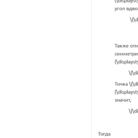
(\display
угол вдво
\(\
Также отме
симметричн
(\displayst
\(\d
Точка \(\d
(\displays
значит,
\(\d
Тогда