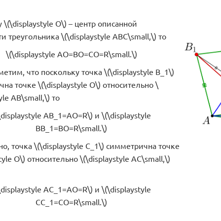
\(\displaystyle O\) – центр описанной
 треугольника \(\displaystyle ABC\small,\) то
\(\displaystyle AO=BO=CO=R\small.\)
етим, что поскольку точка \(\displaystyle B_1\)
а точке \(\displaystyle O\) относительно \
yle AB\small,\) то
\displaystyle AB_1=AO=R\) и \(\displaystyle
BB_1=BO=R\small.\)
о, точка \(\displaystyle C_1\) симметрична точке
style O\) относительно \(\displaystyle AC\small,\)
\displaystyle AC_1=AO=R\) и \(\displaystyle
CC_1=CO=R\small.\)