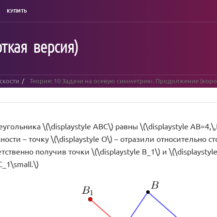
КУПИТЬ
ткая версия)
скости
Теория: 10 Задачи на осевую симметрию. Продолжение (коро
гольника \(\displaystyle ABC\) равны \(\displaystyle AB=4,\,B
сти – точку \(\displaystyle O\) – отразили относительно сторо
етственно получив точки \(\displaystyle B_1\) и \(\displaysty
C_1\small.\)