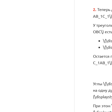
2.
Теперь д
AB_1C_1\) 
У треуголь
OBC\) ест
\(\di
\(\di
Остается п
C_1AB_1\) 
Углы \(\di
на одну д
(\displays
При этом \