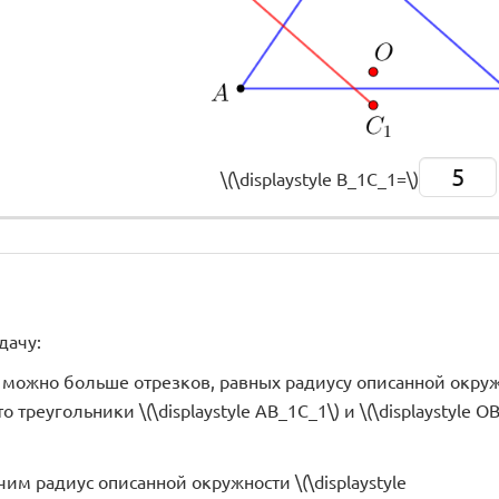
5
\(\displaystyle B_1C_1=\)
дачу:
 можно больше отрезков, равных радиусу описанной окруж
 треугольники \(\displaystyle AB_1C_1\) и \(\displaystyle O
им радиус описанной окружности \(\displaystyle