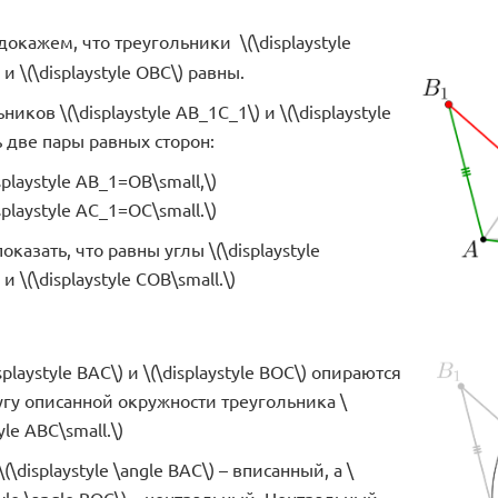
окажем, что треугольники \(\displaystyle
и \(\displaystyle OBC\) равны.
ников \(\displaystyle AB_1C_1\) и \(\displaystyle
ь две пары равных сторон:
splaystyle AB_1=OB\small,\)
splaystyle AC_1=OC\small.\)
оказать, что равны углы \(\displaystyle
и \(\displaystyle COB\small.\)
splaystyle BAC\) и \(\displaystyle BOC\) опираются
угу описанной окружности треугольника \
tyle ABC\small.\)
(\displaystyle \angle BAC\) – вписанный, а \