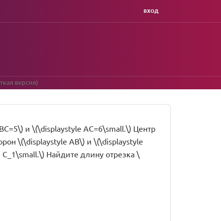
ВХОД
ткая версия)
C=5\) и \(\displaystyle AC=6\small.\) Центр
н \(\displaystyle AB\) и \(\displaystyle
le C_1\small.\) Найдите длину отрезка \