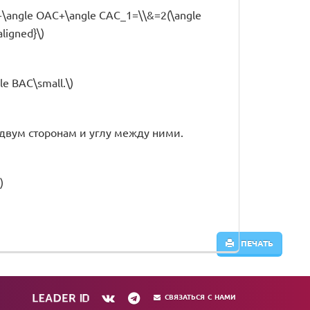
O+\angle OAC+\angle CAC_1=\\&=2(\angle
ligned}\)
le BAC\small.\)
по двум сторонам и углу между ними.
)
ПЕЧАТЬ
СВЯЗАТЬСЯ С НАМИ