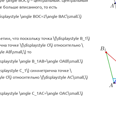
style \angle BOC\) – центральный. Центральный
е больше вписанного, то есть
displaystyle \angle BOC=2\angle BAC\small.\)
тим, что поскольку точка \(\displaystyle B_1\)
а точке \(\displaystyle O\) относительно \
yle AB\small,\) то
isplaystyle \angle B_1AB=\angle OAB\small.\)
isplaystyle C_1\) симметрична точке \
tyle O\) относительно \(\displaystyle AC\small,\)
isplaystyle \angle C_1AC=\angle OAC\small.\)