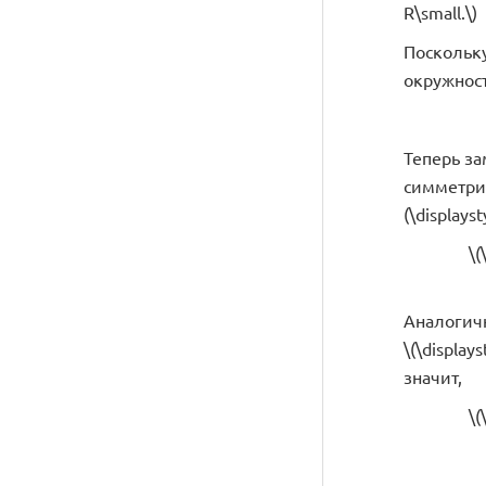
R\small.\)
Поскольку 
окружности
Теперь зам
симметричн
(\displayst
\(
Аналогичн
\(\display
значит,
\(