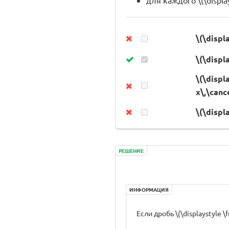
для каждого \(\displ
\(\displ
\(\displ
\(\displ
x\,\cance
\(\displ
РЕШЕНИЕ
ИНФОРМАЦИЯ
Если дробь \(\displaystyle 