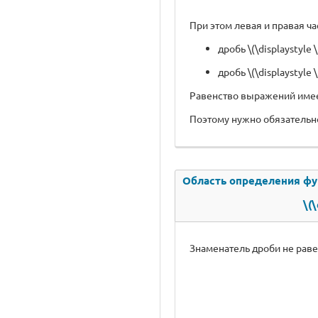
При этом левая и правая ч
дробь \(\displaystyle \
дробь \(\displaystyle 
Равенство выражений имеет 
Поэтому нужно обязательно
Область определения функц
\(\
Знаменатель дроби не равен \