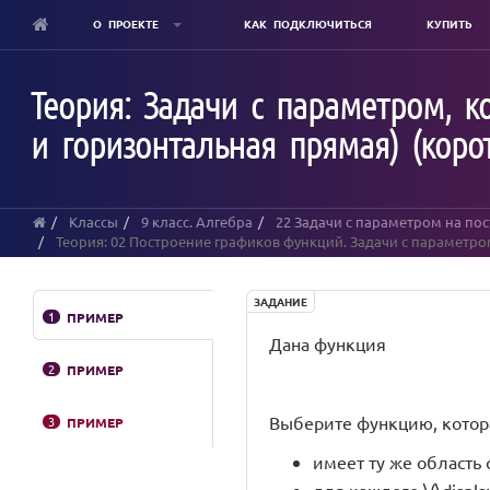
О ПРОЕКТЕ
КАК ПОДКЛЮЧИТЬСЯ
КУПИТЬ
Skip
to
Теория: Задачи с параметром, к
main
content
и горизонтальная прямая) (коро
Классы
9 класс. Алгебра
22 Задачи с параметром на по
Теория: 02 Построение графиков функций. Задачи с параметром
ЗАДАНИЕ
1
ПРИМЕР
Дана функция
2
ПРИМЕР
Выберите функцию, котор
3
ПРИМЕР
имеет ту же область