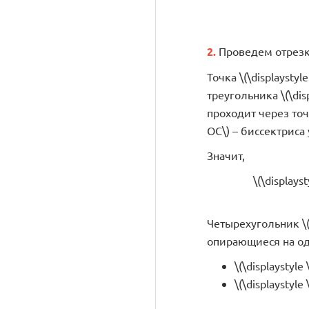
2.
Проведем отрезки \
Точка \(\displaysty
треугольника \(\dis
проходит через точку
OC\) – биссектриса у
Значит,
\(\display
Четырехугольник \(\
опирающиеся на одн
\(\displaystyle
\(\displaystyle