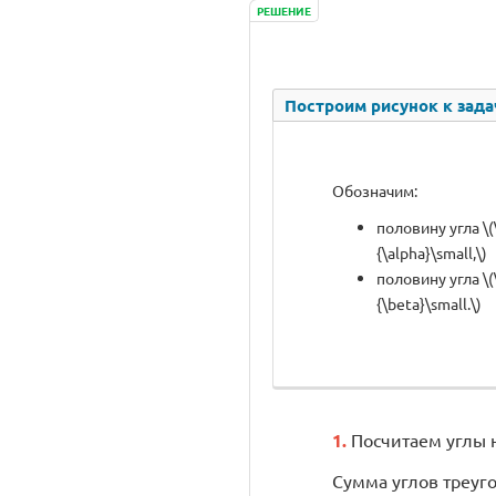
РЕШЕНИЕ
Построим рисунок к зада
Обозначим:
половину угла \(\
{\alpha}\small,\)
половину угла \(\
{\beta}\small.\)
1.
Посчитаем углы н
Сумма углов треугол