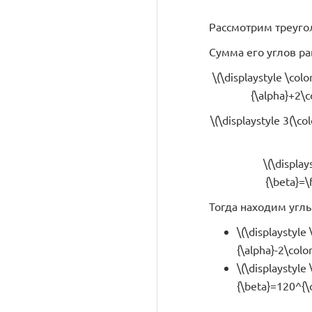
Рассмотрим треуголь
Сумма его углов равна
\(\displaystyle \col
{\alpha}+2\c
\(\displaystyle 3(\co
\(\display
{\beta}=\
Тогда находим углы
\(\displaystyle
{\alpha}-2\colo
\(\displaystyle
{\beta}=120^{\c