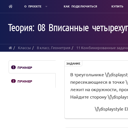
О ПРОЕКТЕ
КАК ПОДКЛЮЧИТЬСЯ
КУПИТЬ
Skip
to
Теория: 08 Вписанные четырехуг
main
content
Классы
8 класс. Геометрия
11 Комбинированные задач
ЗАДАНИЕ
1
ПРИМЕР
В треугольнике \(\displayst
2
ПРИМЕР
пересекающиеся в точке \(\di
лежит на окружности, проходя
Найдите сторону \(\displayst
\(\displaystyle 