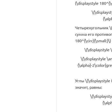
(\displaystyle 180^{\
\(\displays
{\alp
Четырехугольник \(\
сумма его противоп
180^{\circ}{\small:}\)
\(\displaystyle
\(\displaystyle \
{\alpha}-2\color{gr
Углы \(\displaystyle
значит, равны:
\(\displays
{\alp