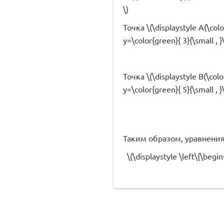
\)
Точка \(\displaystyle A(\colo
y=\color{green}{ 3}{\small , 
Точка \(\displaystyle B(\colo
y=\color{green}{ 5}{\small , 
Таким образом, уравнения д
\(\displaystyle \left\{\begi