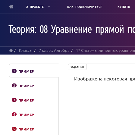
О ПРОЕКТЕ
КАК ПОДКЛЮЧИТЬСЯ
КУПИТЬ
Skip
to
Теория: 08 Уравнение прямой п
main
content
Классы
7 класс. Алгебра
17 Системы линейных уравнен
ЗАДАНИЕ
1
ПРИМЕР
Изображена некоторая прямая
2
ПРИМЕР
3
ПРИМЕР
4
ПРИМЕР
5
ПРИМЕР