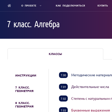
О ПРОЕКТЕ
КАК ПОДКЛЮЧИТЬСЯ
КУПИТЬ
Skip
to
7 класс. Алгебра
main
content
КЛАССЫ
Методические материа
7.00
ИНСТРУКЦИИ
Действительные числа
7.01
7 КЛАСС.
ГЕОМЕТРИЯ
Степень с натуральным
7.02
8 КЛАСС.
ГЕОМЕТРИЯ
Буквенные выражения
7.03