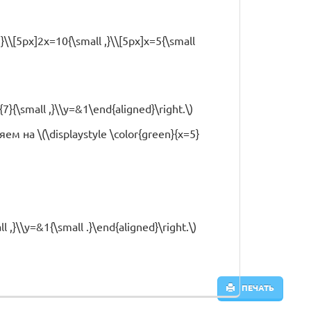
,}\\[5px]2x=10{\small ,}\\[5px]x=5{\small
{7}{\small ,}\\y=&1\end{aligned}\right.\)
ем на \(\displaystyle \color{green}{x=5}
l ,}\\y=&1{\small .}\end{aligned}\right.\)
ПЕЧАТЬ