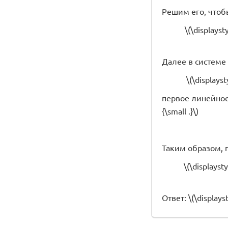
Решим его, чтобы н
\(\displayst
Далее в системе
\(\displayst
первое линейное у
{\small .}\)
Таким образом, 
\(\displayst
Ответ: \(\displayst