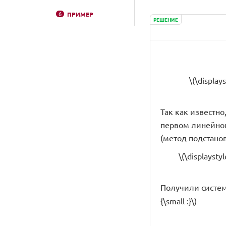
6
ПРИМЕР
РЕШЕНИЕ
\(\display
Так как известно,
первом линейном у
(метод подстанов
\(\displaysty
Получили систем
{\small :}\)