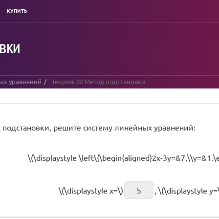
КУПИТЬ
вки
ых уравнений
Теория: 02 Метод подстановки
 подстановки, решите систему линейных уравнений:
\(\displaystyle \left\{\begin{aligned}2x-3y=&7,\\y=&1.\e
\(\displaystyle x=\)
, \(\displaystyle y=