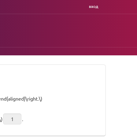
ВХОД
nd{aligned}\right.\)
\)
.