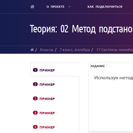
О ПРОЕКТЕ
КАК ПОДКЛЮЧИТЬСЯ
Skip
to
Теория: 02 Метод подстано
main
content
Классы
7 класс. Алгебра
17 Системы линейн
ЗАДАНИЕ
1
ПРИМЕР
Используя метод
2
ПРИМЕР
3
ПРИМЕР
4
ПРИМЕР
5
ПРИМЕР