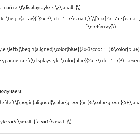
айти \(\displaystyle x \,{\small :}\)
yle \begin{array}{c}2x-3\cdot 1=7{\small ,} \\[5px]2x=7+3{\small 
.}\end{array}\)
yle \left\{\begin{aligned}\color{blue}{2x-3\cdot 1=}&\color{blue}
равнение \(\displaystyle \color{blue}{2x-3\cdot 1=7}\) заменя
получаем:
yle \left\{\begin{aligned}\color{green}{x=}&\color{green}{5}{\smal
yle x=5{\small ,} \; y=1{\small .}\)