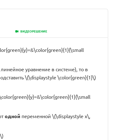
ВИДЕОРЕШЕНИЕ
olor{green}{y}=&\color{green}{1}{\small
рое линейное уравнение в системе), то в
ставить \(\displaystyle \color{green}{1}\)
\\color{green}{y}=&\color{green}{1}{\small
от
одной
переменной \(\displaystyle x\,
\)