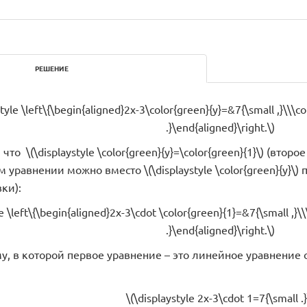
РЕШЕНИЕ
style \left\{\begin{aligned}2x-3\color{green}{y}=&7{\small ,}\\\c
.}\end{aligned}\right.\)
 что \(\displaystyle \color{green}{y}=\color{green}{1}\) (вто
равнении можно вместо \(\displaystyle \color{green}{y}\) под
ки):
le \left\{\begin{aligned}2x-3\cdot \color{green}{1}=&7{\small ,}\
.}\end{aligned}\right.\)
у, в которой первое уравнение – это линейное уравнение 
\(\displaystyle 2x-3\cdot 1=7{\small .}