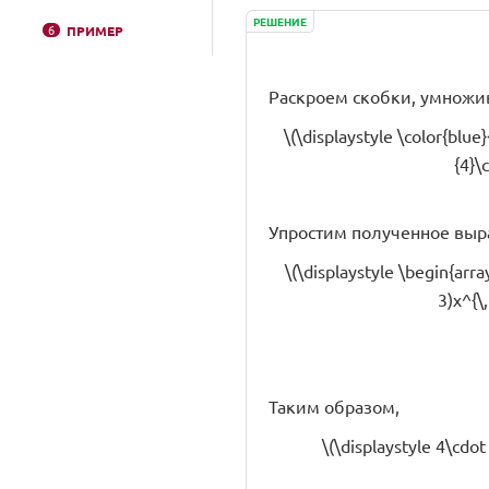
РЕШЕНИЕ
6
ПРИМЕР
Раскроем скобки, умножив к
\(\displaystyle \color{blue
{4}\
Упростим полученное выр
\(\displaystyle \begin{arr
3)x^{\
Таким образом,
\(\displaystyle 4\cdo