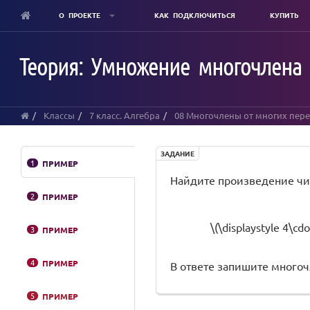
О ПРОЕКТЕ
КАК ПОДКЛЮЧИТЬСЯ
КУПИТЬ
Skip
to
Теория: Умножение многочлена 
main
content
Классы
7 класс. Алгебра
08 Многочлены от многих пер
ЗАДАНИЕ
1
ПРИМЕР
Найдите произведение чи
2
ПРИМЕР
\(\displaystyle 4\cd
3
ПРИМЕР
4
ПРИМЕР
В ответе запишите многоч
5
ПРИМЕР