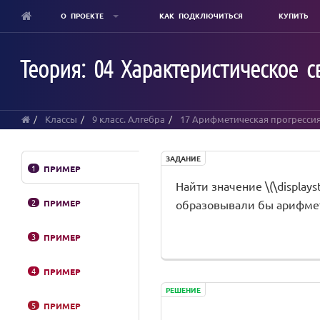
О ПРОЕКТЕ
КАК ПОДКЛЮЧИТЬСЯ
КУПИТЬ
Skip
to
Теория: 04 Характеристическое 
main
content
Классы
9 класс. Алгебра
17 Арифметическая прогресси
ЗАДАНИЕ
1
ПРИМЕР
Найти значение \(\displaystyl
2
ПРИМЕР
образовывали бы арифмет
3
ПРИМЕР
4
ПРИМЕР
РЕШЕНИЕ
5
ПРИМЕР