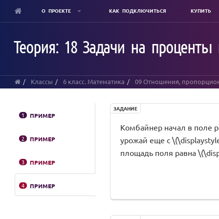
О ПРОЕКТЕ
КАК ПОДКЛЮЧИТЬСЯ
КУПИТЬ
Skip
to
Теория: 18 Задачи на проценты
main
content
Классы
6 класс. Математика
09 Отношения, пропорцион
ЗАДАНИЕ
1
ПРИМЕР
Комбайнер начал в поле р
2
ПРИМЕР
урожай еще с \(\displayst
площадь поля равна \(\disp
3
ПРИМЕР
4
ПРИМЕР