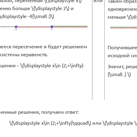
или
Таким образо
нно больше \(\displaystyle 2\) и
одновременно
isplaystyle -4{\small :}\)
меньше \(\disp
ееся пересечение и будет решением
Получившее
системы неравенств.
исходной си
шения – \(\displaystyle x\in (2;+\infty)
Значит, решени
{\small .} \)
енные решения, получаем ответ:
\(\displaystyle x\in (2;+\infty)\qquad\) или \(\displaystyle \q