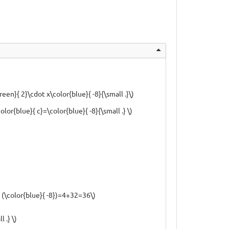
en}{ 2}\cdot x\color{blue}{ -8}{\small .}\)
olor{blue}{ c}=\color{blue}{ -8}{\small .} \)
t (\color{blue}{ -8})=4+32=36\)
 .} \)