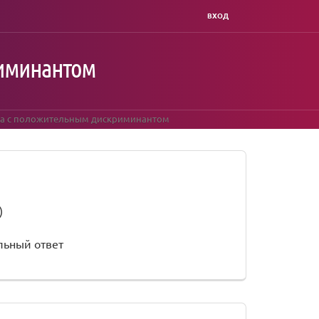
ВХОД
риминантом
тва с положительным дискриминантом
)
льный ответ