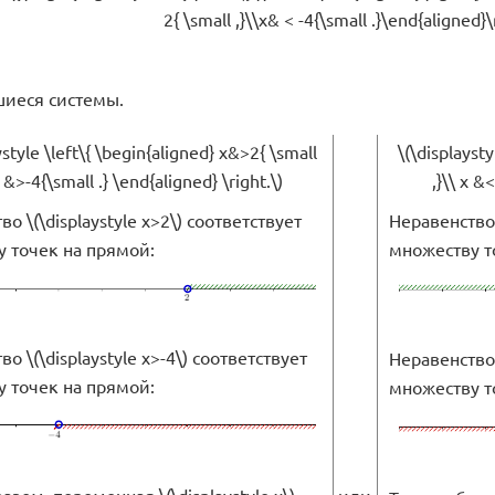
2{ \small ,}\\x& < -4{\small .}\end{aligned}\
иеся системы.
ystyle \left\{ \begin{aligned} x&>2{ \small
\(\displaysty
x &>-4{\small .} \end{aligned} \right.\)
,}\\ x &
о \(\displaystyle x>2\) соответствует
Неравенство \
 точек на прямой:
множеству т
о \(\displaystyle x>-4\) соответствует
Неравенство \
 точек на прямой:
множеству т
зом, переменная \(\displaystyle x\)