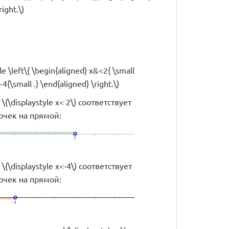
right.\)
le \left\{ \begin{aligned} x&<2{ \small
<-4{\small .} \end{aligned} \right.\)
(\displaystyle x< 2\) соответствует
очек на прямой:
(\displaystyle x<-4\) соответствует
очек на прямой: