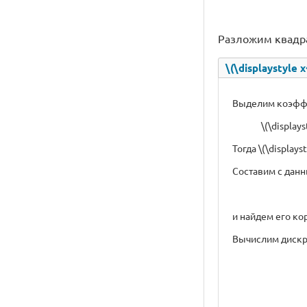
Разложим квадрат
\(\displaystyle 
Выделим коэфф
\(\display
Тогда \(\displayst
Составим с дан
и найдем его ко
Вычислим дискр