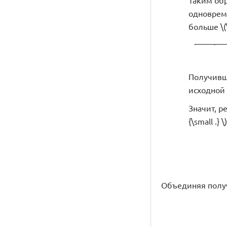
одновреме
больше \(\d
Получивш
исходной 
Значит, ре
{\small .} \)
Объединяя получ