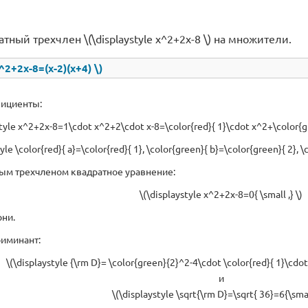
ный трехчлен \(\displaystyle x^2+2x-8 \) на множители.
x^2+2x-8=(x-2)(x+4) \)
ициенты:
style x^2+2x-8=1\cdot x^2+2\cdot x-8=\color{red}{ 1}\cdot x^2+\color{gre
yle \color{red}{ a}=\color{red}{ 1}, \color{green}{ b}=\color{green}{ 2}, \c
ным трехчленом квадратное уравнение:
\(\displaystyle x^2+2x-8=0{ \small ,} \)
рни.
иминант:
\(\displaystyle {\rm D}= \color{green}{2}^2-4\cdot \color{red}{ 1}\cdo
и
\(\displaystyle \sqrt{\rm D}=\sqrt{ 36}=6{\small