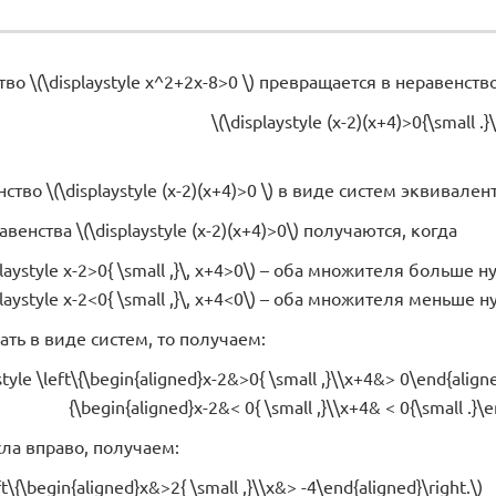
во \(\displaystyle x^2+2x-8>0 \) превращается в неравенств
\(\displaystyle (x-2)(x+4)>0{\small .}\
тво \(\displaystyle (x-2)(x+4)>0 \) в виде систем эквивал
енства \(\displaystyle (x-2)(x+4)>0\) получаются, когда
laystyle x-2>0{ \small ,}\, x+4>0\) – оба множителя больше н
laystyle x-2<0{ \small ,}\, x+4<0\) – оба множителя меньше н
ать в виде систем, то получаем:
style \left\{\begin{aligned}x-2&>0{ \small ,}\\x+4&> 0\end{align
{\begin{aligned}x-2&< 0{ \small ,}\\x+4& < 0{\small .}\e
ла вправо, получаем:
eft\{\begin{aligned}x&>2{ \small ,}\\x&> -4\end{aligned}\right.\