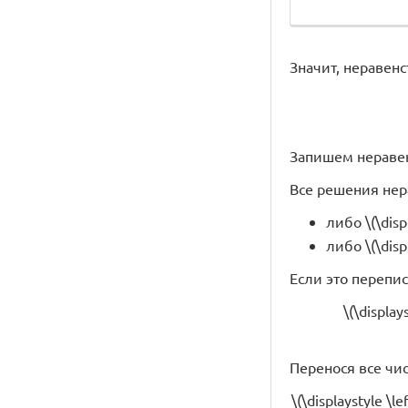
Значит, неравенст
Запишем неравенс
Все решения нерав
либо \(\disp
либо \(\disp
Если это перепис
\(\display
Перенося все чис
\(\displaystyle \l