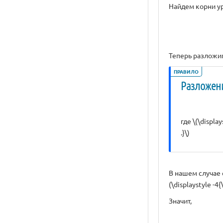
Найдем корни у
Теперь разложим
ПРАВИЛО
Разложен
где \(\displa
.}\)
В нашем случае ст
(\displaystyle -4{\
Значит,