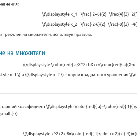
равнения:
\(\displaystyle x_1= \frac{-2+6}{2}=\frac{4}{2}=2{ \
\(\displaystyle x_2= \frac{-2-6}{2}=\frac{-8}{2}=-4{\
 трехчлен на множители, используя правило.
ие на множители
\(\displaystyle \color{red}{ a}X^2+bX+c=\color{red}{ a}(X-x_1
ystyle x_1 \) и \(\displaystyle x_2 \) – корни квадратного уравнения \(\
арший коэффициент \(\displaystyle \color{red}{ a}=\color{red}{ 1}{ \sma
small .} \)
\(\displaystyle x^2+2x-8=\color{red}{ 1}\cdot (x-2)(x-(-4))=(x