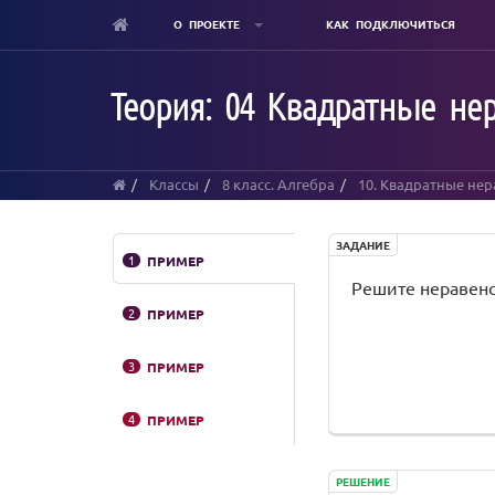
О ПРОЕКТЕ
КАК ПОДКЛЮЧИТЬСЯ
Skip
to
Теория: 04 Квадратные н
main
content
Классы
8 класс. Алгебра
10. Квадратные нер
ЗАДАНИЕ
1
ПРИМЕР
Решите неравенс
2
ПРИМЕР
3
ПРИМЕР
4
ПРИМЕР
РЕШЕНИЕ