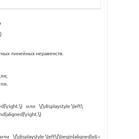
о
)
ентных линейных неравенств.
уля;
уля.
ed}\right.\) или \(\displaystyle \left\
nd{aligned}\right.\)
) или \(\displaystyle \left\{\begin{aligned}x&<