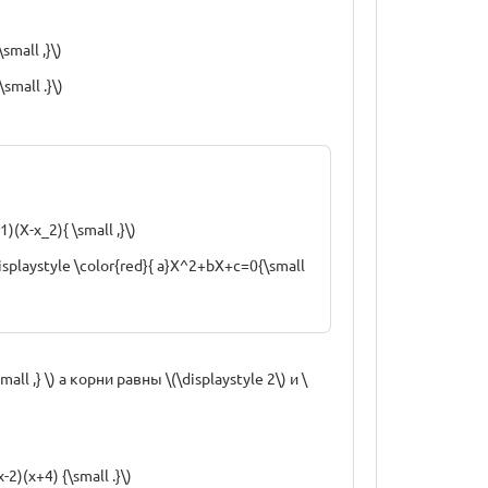
small ,}\)
small .}\)
)(X-x_2){ \small ,}\)
displaystyle \color{red}{ a}X^2+bX+c=0{\small
ll ,} \) а корни равны \(\displaystyle 2\) и \
-2)(x+4) {\small .}\)