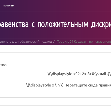
КУПИТЬ
еравенства с положительным диск
авенства, алгебраический подход
Теория: 04 Квадратные неравенс
тво:
\(\displaystyle x^2+2x-8>0{\small .}\
\(\displaystyle x \in \)
Перетащите сюда прави