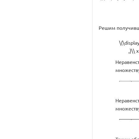
Решим получивш
\(\displa
,}\\ 
Неравенств
множеству
Неравенств
множеству
Таким обра