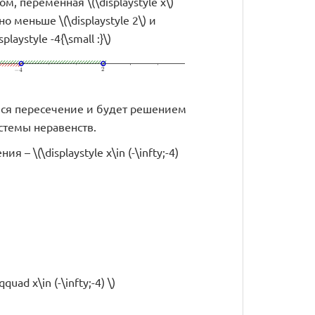
м, переменная \(\displaystyle x\)
 меньше \(\displaystyle 2\) и
laystyle -4{\small :}\)
ся пересечение и будет решением
стемы неравенств.
я – \(\displaystyle x\in (-\infty;-4)
quad x\in (-\infty;-4) \)