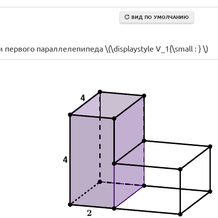
ВИД ПО УМОЛЧАНИЮ
ервого параллелепипеда \(\displaystyle V_1{\small : } \)