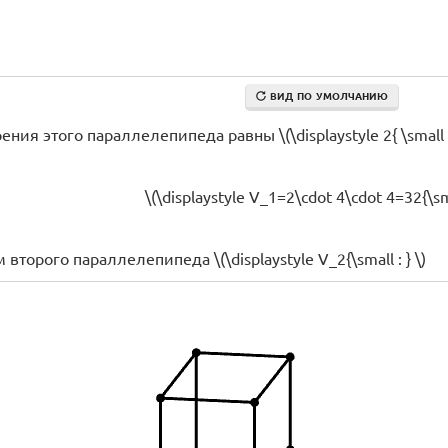
ВИД ПО УМОЛЧАНИЮ
я этого параллелепипеда равны \(\displaystyle 2{ \small ,}\, 4
\(\displaystyle V_1=2\cdot 4\cdot 4=32{\sma
торого параллелепипеда \(\displaystyle V_2{\small : } \)