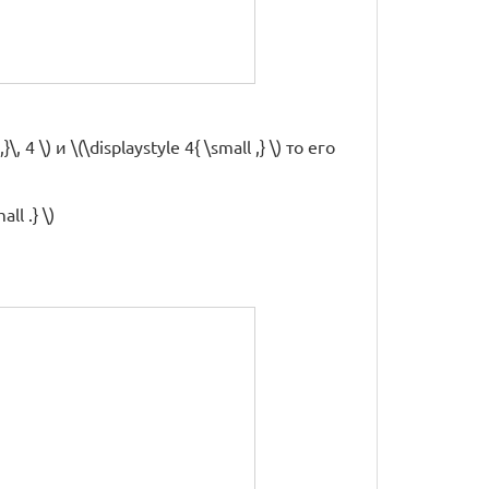
 \) и \(\displaystyle 4{ \small ,} \) то его
ll .} \)