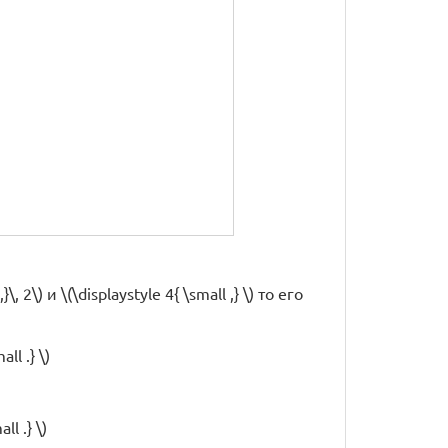
\) и \(\displaystyle 4{ \small ,} \) то его
ll .} \)
l .} \)