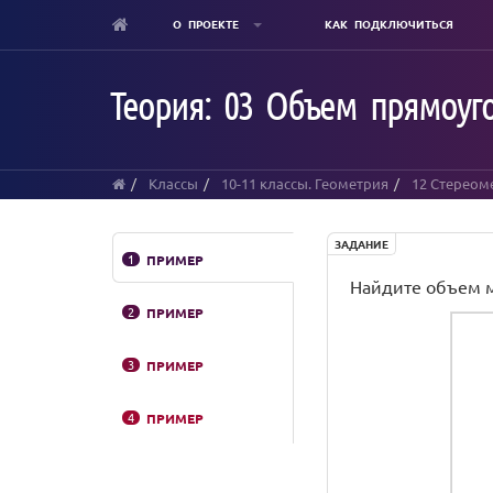
О ПРОЕКТЕ
КАК ПОДКЛЮЧИТЬСЯ
Skip
to
Теория: 03 Объем прямоуг
main
content
Классы
10-11 классы. Геометрия
12 Стереом
ЗАДАНИЕ
1
ПРИМЕР
Найдите объем м
2
ПРИМЕР
3
ПРИМЕР
4
ПРИМЕР