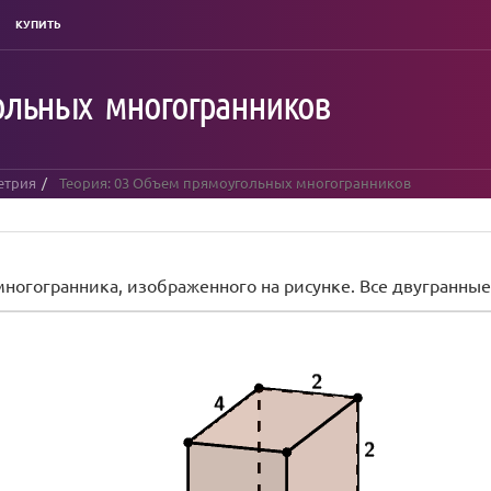
КУПИТЬ
ольных многогранников
етрия
Теория: 03 Объем прямоугольных многогранников
ногогранника, изображенного на рисунке. Все двугранные