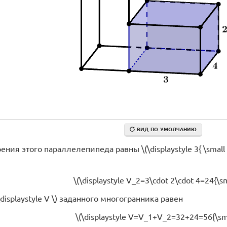
ВИД ПО УМОЛЧАНИЮ
я этого параллелепипеда равны \(\displaystyle 3{ \small ,}\, 2
\(\displaystyle V_2=3\cdot 2\cdot 4=24{\sma
\displaystyle V \) заданного многогранника равен
\(\displaystyle V=V_1+V_2=32+24=56{\smal