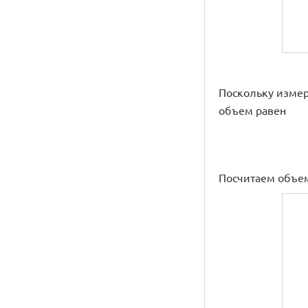
Поскольку измерени
объем равен
Посчитаем объем в