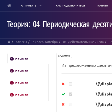
О ПРОЕКТЕ
КАК ПОДКЛЮЧИТЬСЯ
КУПИТЬ
Skip
to
Теория: 04 Периодическая десят
main
content
Классы
7 класс. Алгебра
01. Действительные числа
Т
ЗАДАНИЕ
1
ПРИМЕР
Из предложенных десяти
2
ПРИМЕР
3
ПРИМЕР
\(\displ
\(\displ
4
ПРИМЕР
\(\displ