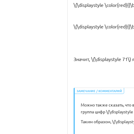
\(\displaystyle \color{red}{
\(\displaystyle \color{red}{{
Значит, \(\displaystyle 7
ЗАМЕЧАНИЕ / КОММЕНТАРИЙ
Можно также сказать, что в 
группа цифр \(\displaystyl
Таким образом, \(\display