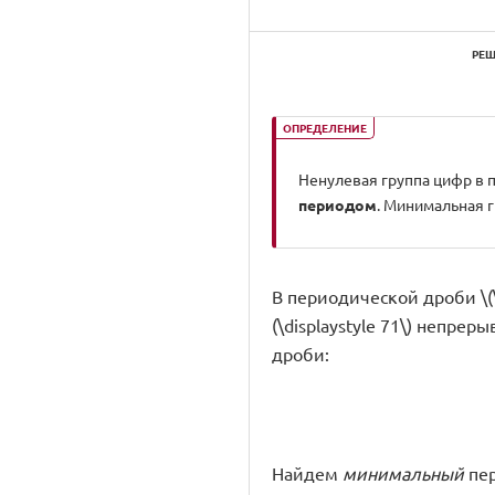
РЕШ
ОПРЕДЕЛЕНИЕ
Ненулевая группа цифр в п
периодом
. Минимальная 
В периодической дроби \(\di
(\displaystyle 71\) непрер
дроби:
Найдем
минимальный
пер