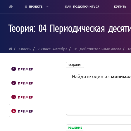
О ПРОЕКТЕ
КАК ПОДКЛЮЧИТЬСЯ
КУПИТЬ
Skip
to
Теория: 04 Периодическая десят
main
content
Классы
7 класс. Алгебра
01. Действительные числа
Т
ЗАДАНИЕ
1
ПРИМЕР
Найдите один из
минимал
2
ПРИМЕР
3
ПРИМЕР
4
ПРИМЕР
РЕШЕНИЕ