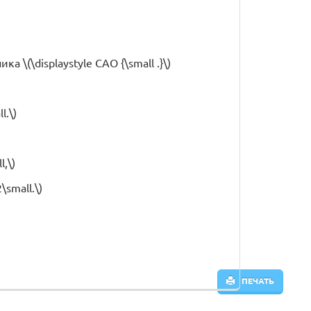
 \(\displaystyle CAO {\small .}\)
l.\)
,\)
small.\)
ПЕЧАТЬ