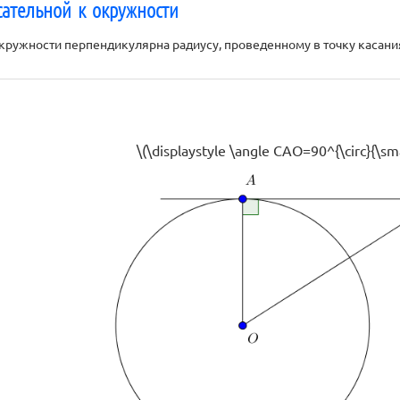
сательной к окружности
окружности перпендикулярна радиусу, проведенному в точку касани
\(\displaystyle \angle CAO=90^{\circ}{\smal