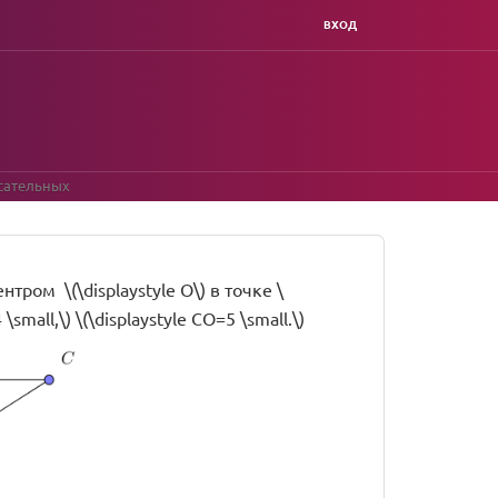
ВХОД
асательных
ентром \(\displaystyle O\) в точке \
small,\) \(\displaystyle CO=5 \small.\)