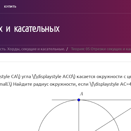
КУПИТЬ
х и касательных
ть. Хорды, секущие и касательные.
Теория: 05 Отрезки секущих и к
ystyle CA\) угла \(\displaystyle ACO\) касается окружности с ц
small.\) Найдите радиус окружности, если \(\displaystyle AC=4 \