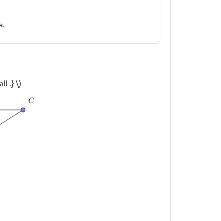
я.
l .} \)