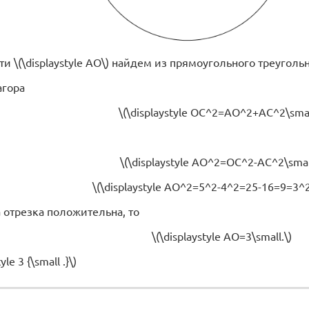
 \(\displaystyle AO\) найдем из прямоугольного треугольника
агора
\(\displaystyle OC^2=AO^2+AC^2\smal
\(\displaystyle AO^2=OC^2-AC^2\small
\(\displaystyle AO^2=5^2-4^2=25-16=9=3^2\
 отрезка положительна, то
\(\displaystyle AO=3\small.\)
yle 3 {\small .}\)