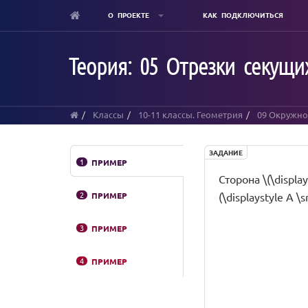
О ПРОЕКТЕ
КАК ПОДКЛЮЧИТЬСЯ
Skip
to
Теория: 05 Отрезки секущи
main
content
Классы
10-11 классы. Геометрия
09 Окружнос
ЗАДАНИЕ
1
ПРИМЕР
Сторона \(\displa
2
ПРИМЕР
(\displaystyle A \
3
ПРИМЕР
4
ПРИМЕР