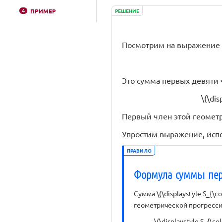
4
ПРИМЕР
РЕШЕНИЕ
Посмотрим на выражени
Это сумма первых девяти
\(\dis
Первый член этой геометрич
Упростим выражение, исп
ПРАВИЛО
Формула суммы первы
Сумма \(\displaystyle S_{\co
геометрической прогресси
\(\displaystyle S_{\co