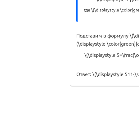
где \(\displaystyle \color{
Подставим в формулу \(\displa
(\displaystyle \color{green}{
\(\displaystyle S=\frac{\c
Ответ: \(\displaystyle 511{\sm