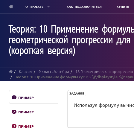
О ПРОЕКТЕ
КАК ПОДКЛЮЧИТЬСЯ
КУПИТЬ
Skip
to
Теория: 10 Применение формулы 
main
content
геометрической прогрессии для
(короткая версия)
Классы
9 класс. Алгебра
18 Геометрическая прогрессия
Теория: 10 Применение формулы суммы \(\displaystyle n\)пер
ЗАДАНИЕ
1
ПРИМЕР
Используя формулу вычис
2
ПРИМЕР
3
ПРИМЕР