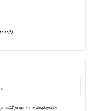
circ}\)
ы.
mall{,}\)а прямая\(\displaystyle