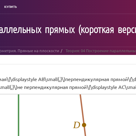
КУПИТЬ
раллельных прямых (короткая верс
еометрия. Прямые на плоскости
Теория: 04 Построение параллельны
я\(\displaystyle AB\small{,}\)перпендикулярная прямой\(\dis
\small{,}\)не перпендикулярная прямой\(\displaystyle AC\small