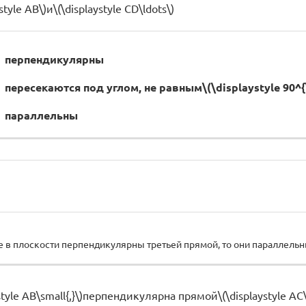
tyle AB\)и\(\displaystyle CD\ldots\)
перпендикулярны
пересекаются под углом, не равным\(\displaystyle 90^{\
параллельны
 в плоскости перпендикулярны третьей прямой, то они параллельн
tyle AB\small{,}\)перпендикулярна прямой\(\displaystyle AC\s