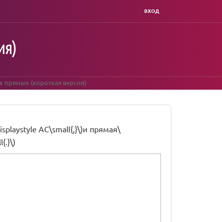
ВХОД
ия)
х прямых (короткая версия)
playstyle AC\small{,}\)и прямая\
{.}\)