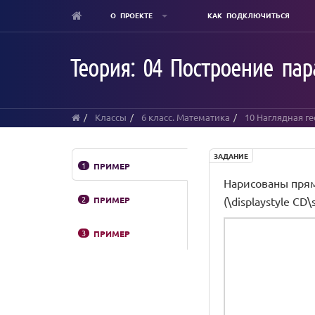
О ПРОЕКТЕ
КАК ПОДКЛЮЧИТЬСЯ
Skip
to
Теория: 04 Построение па
main
content
Классы
6 класс. Математика
10 Наглядная г
ЗАДАНИЕ
1
ПРИМЕР
Нарисованы пряма
2
ПРИМЕР
(\displaystyle CD
3
ПРИМЕР