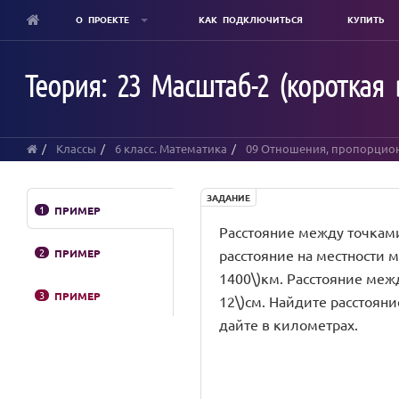
О ПРОЕКТЕ
КАК ПОДКЛЮЧИТЬСЯ
КУПИТЬ
Skip
to
Теория: 23 Масштаб-2 (короткая 
main
content
Классы
6 класс. Математика
09 Отношения, пропорцион
ЗАДАНИЕ
1
ПРИМЕР
Расстояние между точками \(
2
ПРИМЕР
расстояние на местности меж
1400\)км. Расстояние между 
3
ПРИМЕР
12\)см. Найдите расстояние 
дайте в километрах.