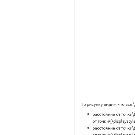
По рисунку видим, что все \
расстояние от точки\(
от точки\(\displaystyl
расстояние от точки\(
от точки\(\displaystyl