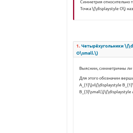
Симметрия относительно 
Точка \(\displaystyle O\) н
1.
Четырёхугольники \(\di
O\small.\)
Выясним, симметричны ли чет
Для этого обозначим вершин
A_{1}\)и\(\displaystyle B_{1}\
B_{3}\small,\)\(\displaystyle