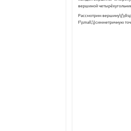
вершиной четырёхугольника\
Рассмотрим вершину\(\displa
F\small,\)симметричную точк