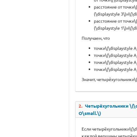
расстояние от точки\
(\displaystyle 3\)и\(\
расстояние от точки\
(\displaystyle 1\)и\(\
Получаем, что
точки\(\displaystyle 
точки\(\displaystyle 
точки\(\displaystyle 
точки\(\displaystyle 
Значит, четырёхугольники\(\d
2.
Четырёхугольники \(\di
O\small.\)
Если четырёхугольники\(\dis
каждой вершины четырёхугол