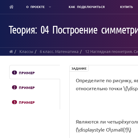
О ПРОЕКТЕ
КАК ПОДКЛЮЧИТЬСЯ
КУПИТЬ
Skip
to
Теория: 04 Построение симметри
main
content
Классы
6 класс. Математика
12 Наглядная геометрия. 
ЗАДАНИЕ
1
ПРИМЕР
Определите по рисунку, яв
2
ПРИМЕР
относительно точки \(\displ
3
ПРИМЕР
Являются ли четырёхугольни
(\displaystyle O\small{?}\)