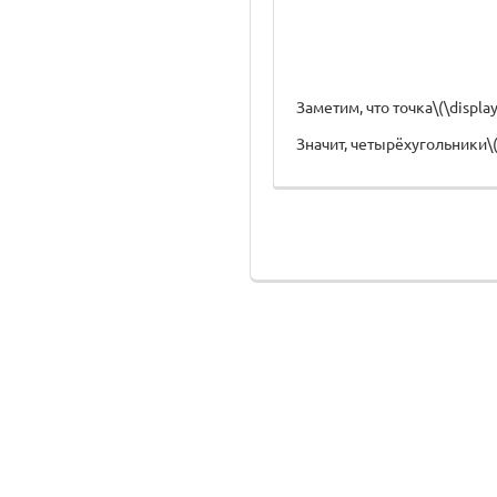
Заметим, что точка\(\displa
Значит, четырёхугольники\(\d