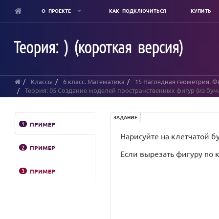
О ПРОЕКТЕ
КАК ПОДКЛЮЧИТЬСЯ
КУПИТЬ
Skip
to
Теория: ) (короткая версия)
main
content
Классы
6 класс. Математика
15 Наглядная геометрия. Ф
Теория: 05 Создание моделей пространственных фигур (из бумаг
ЗАДАНИЕ
1
ПРИМЕР
Нарисуйте на клетчатой б
2
ПРИМЕР
Если вырезать фигуру по 
3
ПРИМЕР