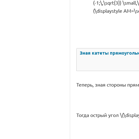
(-1;\,\sqrt{3}) \smal
(\displaystyle AM=\sq
Зная катеты прямоугольн
Теперь, зная стороны прямо
Тогда острый угол \(\display