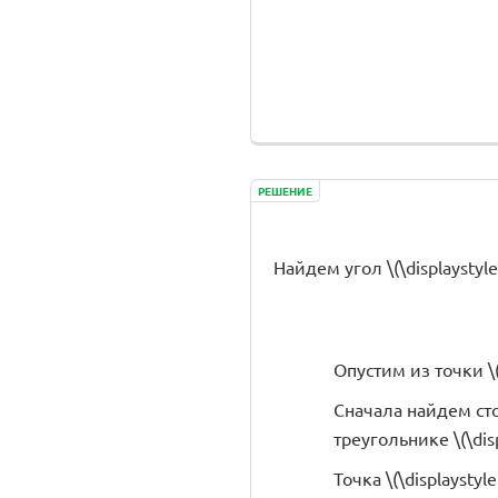
РЕШЕНИЕ
Найдем угол \(\displaystyl
Опустим из точки \(
Сначала найдем ст
треугольнике \(\dis
Точка \(\displaystyl