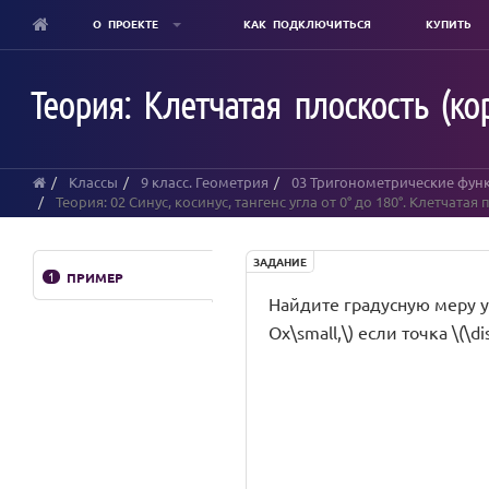
О ПРОЕКТЕ
КАК ПОДКЛЮЧИТЬСЯ
КУПИТЬ
Skip
to
Теория: Клетчатая плоскость (ко
main
content
Классы
9 класс. Геометрия
03 Тригонометрические функц
Теория: 02 Синус, косинус, тангенс угла от 0° до 180°. Клетчатая
ЗАДАНИЕ
1
ПРИМЕР
Найдите градусную меру уг
Ox\small,\) если точка \(\di