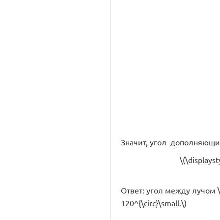
Значит, угол дополняющий 
\(\displays
Ответ: угол между лучом \(
120^{\circ}\small.\)