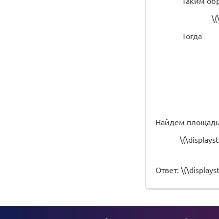
Таким обр
\(
Тогда
Найдем площадь т
\(\displays
Ответ: \(\displays