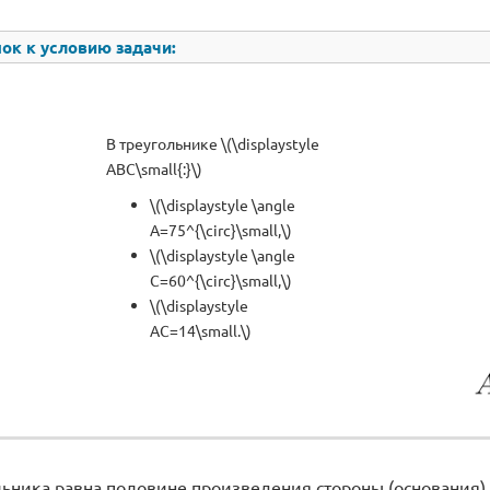
ок к условию задачи:
В треугольнике \(\displaystyle
ABC\small{:}\)
\(\displaystyle \angle
A=75^{\circ}\small,\)
\(\displaystyle \angle
C=60^{\circ}\small,\)
\(\displaystyle
AC=14\small.\)
ьника равна половине произведения стороны (основания) 