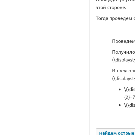
этой стороне.
Тогда проведем 
Проведем 
Получилос
(\displays
В треуголь
(\displayst
\(\di
{2}=7
\(\di
Найдем острые у