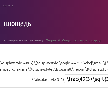
КУПИТЬ
 и площадь
игонометрические функции
Теория: 01 Синус, косинус и площадь
displaystyle ABC\) \(\displaystyle \angle A=75^{\circ}\small,\) \
реугольника \(\displaystyle ABC\small,\) если \(\displaystyl
\frac{49(3+\sqrt{3
\(\displaystyle S=\)