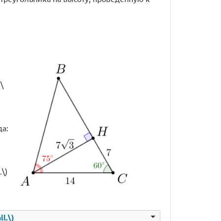
\
да:
.\)
l.\)