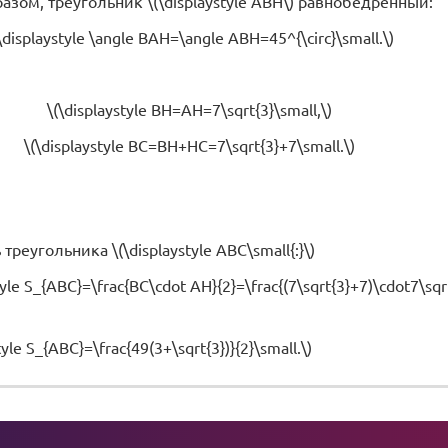
азом, треугольник \(\displaystyle ABH\) равнобедренный:
\displaystyle \angle BAH=\angle ABH=45^{\circ}\small.\)
\(\displaystyle BH=AH=7\sqrt{3}\small,\)
\(\displaystyle BC=BH+HC=7\sqrt{3}+7\small.\)
реугольника \(\displaystyle ABC\small{:}\)
tyle S_{ABC}=\frac{BC\cdot AH}{2}=\frac{(7\sqrt{3}+7)\cdot7\sqrt{
tyle S_{ABC}=\frac{49(3+\sqrt{3})}{2}\small.\)