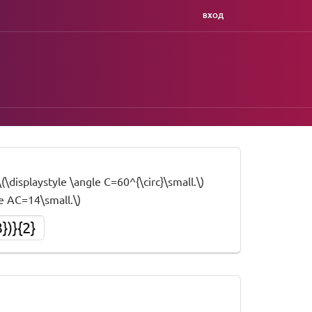
ВХОД
(\displaystyle \angle C=60^{\circ}\small.\)
e AC=14\small.\)
})}{2}