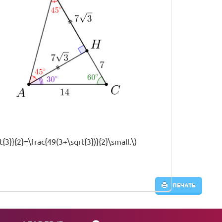
3}}{2}=\frac{49(3+\sqrt{3})}{2}\small.\)
ПЕЧАТЬ