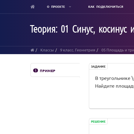
О ПРОЕКТЕ
КАК ПОДКЛЮЧИТЬСЯ
Skip
to
Теория: 01 Синус, косинус
main
content
Классы
9 класс. Геометрия
05 Площадь и тр
ЗАДАНИЕ
1
ПРИМЕР
В треугольнике \(\
Найдите площадь т
РЕШЕНИЕ