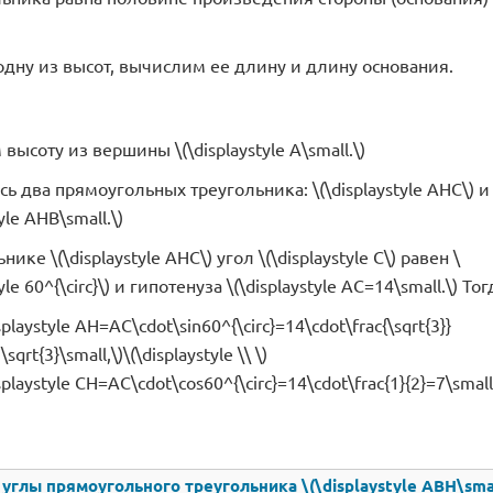
одну из высот, вычислим ее длину и длину основания.
высоту из вершины \(\displaystyle A\small.\)
ь два прямоугольных треугольника: \(\displaystyle AHC\) и 
tyle AHB\small.\)
нике \(\displaystyle AHC\) угол \(\displaystyle C\) равен \
yle 60^{\circ}\) и гипотенуза \(\displaystyle AC=14\small.\) Тог
splaystyle AH=AC\cdot\sin60^{\circ}=14\cdot\frac{\sqrt{3}}
\sqrt{3}\small,\)\(\displaystyle \\ \)
splaystyle CH=AC\cdot\cos60^{\circ}=14\cdot\frac{1}{2}=7\small
глы прямоугольного треугольника \(\displaystyle ABH\smal