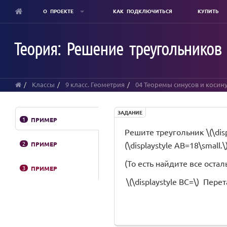
О ПРОЕКТЕ
КАК ПОДКЛЮЧИТЬСЯ
КУПИТЬ
Skip
to
Теория: Решение треугольников 
main
content
Классы
9 класс. Геометрия
04 Теоремы синусов и косин
ЗАДАНИЕ
1
ПРИМЕР
Решите треугольник \(\displa
2
ПРИМЕР
(\displaystyle AB=18\small.\
(То есть найдите все оста
3
ПРИМЕР
\(\displaystyle BC=\)
Перет