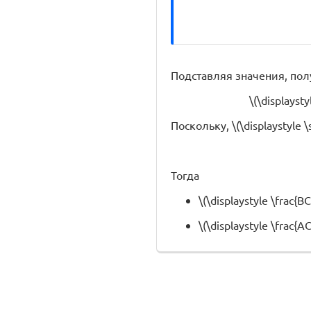
Подставляя значения, пол
\(\displaysty
Поскольку, \(\displaystyle \s
Тогда
\(\displaystyle \frac{B
\(\displaystyle \frac{A