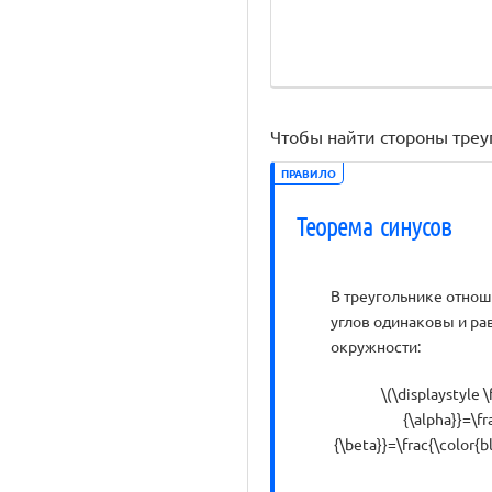
Чтобы найти стороны треу
ПРАВИЛО
Теорема синусов
В треугольнике отно
углов одинаковы и ра
окружности:
\(\displaystyle 
{\alpha}}=\fr
{\beta}}=\frac{\color{