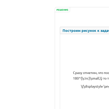
РЕШЕНИЕ
Построим рисунок к зада
Сразу отметим, что пос
180^{\circ}\small,\) т
\(\displaystyle \a