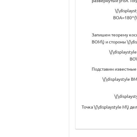
развернутый угол. Тог
\(\displays
BOA=180^{\ci
Запишем теорему косин
BOM\) и стороны \(\disp
\(\displayst
BO\
Подставим известные 
\(\displaystyle 
\(\displays
Точка \(\displaystyle M\) де