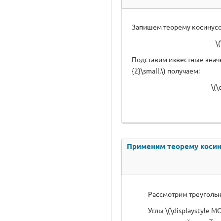
Запишем теорему косинусов д
\
Подставим известные значени
{2}\small,\) получаем:
\(\
Применим теорему косину
Рассмотрим треугольник
Углы \(\displaystyle M