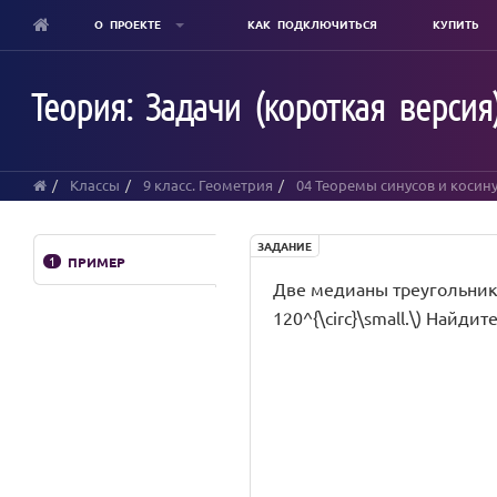
О ПРОЕКТЕ
КАК ПОДКЛЮЧИТЬСЯ
КУПИТЬ
Skip
to
Теория: Задачи (короткая версия
main
content
Классы
9 класс. Геометрия
04 Теоремы синусов и косин
ЗАДАНИЕ
1
ПРИМЕР
Две медианы треугольника ра
120^{\circ}\small.\) Найди