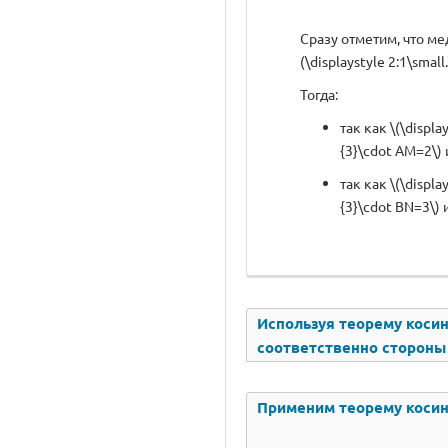
Сразу отметим, что м
(\displaystyle 2:1\small.
Тогда:
так как \(\displa
{3}\cdot AM=2\) и
так как \(\displa
{3}\cdot BN=3\) и
Используя теорему косину
соответственно стороны \(
Применим теорему косину