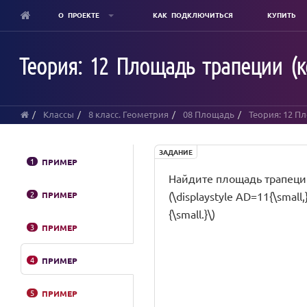
О ПРОЕКТЕ
КАК ПОДКЛЮЧИТЬСЯ
КУПИТЬ
Skip
to
Теория: 12 Площадь трапеции (к
main
content
Классы
8 класс. Геометрия
08 Площадь
Теория: 12 П
ЗАДАНИЕ
1
ПРИМЕР
Найдите площадь трапеции \(
2
ПРИМЕР
(\displaystyle AD=11{\small,}
{\small.}\)
3
ПРИМЕР
4
ПРИМЕР
5
ПРИМЕР