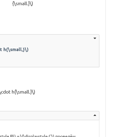
{\small.}\)
 h{\small,}\)
cdot h{\small.}\)
tyle B\) и \(\displaystyle C\) проведём