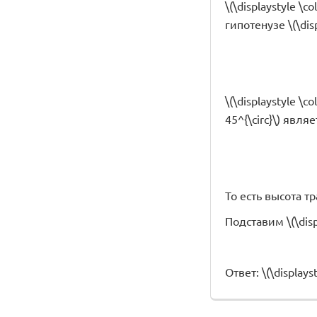
\(\displaystyle \
гипотенузе \(\disp
\(\displaystyle \
45^{\circ}\) явл
То есть высота тра
Подставим \(\dis
Ответ: \(\displayst