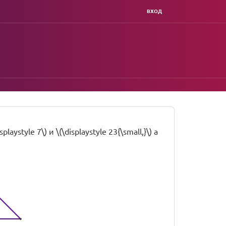
ВХОД
tyle 7\) и \(\displaystyle 23{\small,}\) а