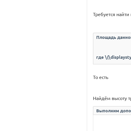
Требуется найти п
Площадь данной
где \(\displayst
То есть
Найдём высоту т
Выполним допо