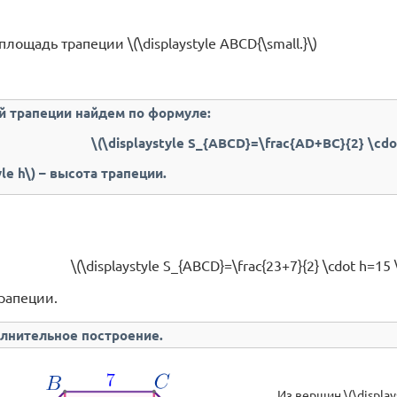
лощадь трапеции \(\displaystyle ABCD{\small.}\)
 трапеции найдем по формуле:
\(\displaystyle S_{ABCD}=\frac{AD+BC}{2} \cdot
yle h\) – высота трапеции.
\(\displaystyle S_{ABCD}=\frac{23+7}{2} \cdot h=15 \
рапеции.
лнительное построение.
Из вершин \(\displays