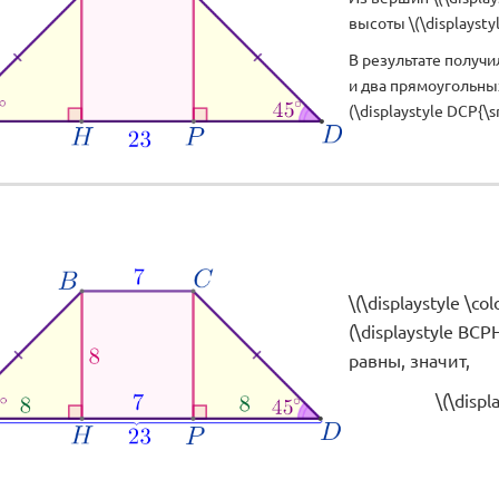
высоты \(\displaystyle
В результате получи
и два прямоугольных 
(\displaystyle DCP{\sm
\(\displaystyle \co
(\displaystyle B
равны, значит,
\(\displ