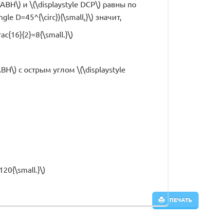
 ABH\) и \(\displaystyle DCP\) равны по
gle D=45^{\circ}){\small,}\) значит,
ac{16}{2}=8{\small.}\)
ABH\) с острым углом \(\displaystyle
20{\small.}\)
ПЕЧАТЬ