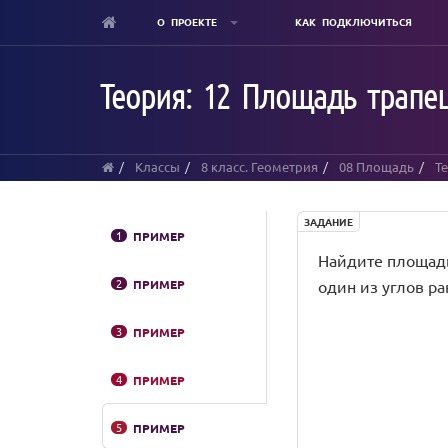
О ПРОЕКТЕ
КАК ПОДКЛЮЧИТЬСЯ
Skip
to
Теория: 12 Площадь трапец
main
content
Классы
8 класс. Геометрия
08 Площадь
Т
ЗАДАНИЕ
1
ПРИМЕР
Найдите площадь р
2
ПРИМЕР
один из углов раве
3
ПРИМЕР
4
ПРИМЕР
5
ПРИМЕР