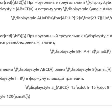
color{red}{\bf2)}\) Прямоугольные треугольники \(\displaystyle
laystyle (AB=CD)\) и острому углу \(\displaystyle (\angle A=\an
\(\displaystyle AH=DP=\frac{AD-HP}{2}=\frac{23-7}{2}=\fr
color{red}{\bf3)}\) Прямоугольный треугольник \(\displaystyle 
яется равнобедренным, значит,
\(\displaystyle BH=AH=8{\small.}\)
пеции \(\displaystyle ABCD\) равна \(\displaystyle 8{\small.}\)
playstyle h=8\) в формулу площади трапеции:
\(\displaystyle S_{ABCD}=15 \cdot h=15 \cdot 8=1
yle 120{\small.}\)