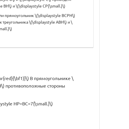
 BH\) и \(\displaystyle CP{\small.}\)
ли прямоугольник \(\displaystyle BCPH\)
треугольника \(\displaystyle ABH\) и \
all.}\)
lor{red}{\bf1)}\) В прямоугольнике \
CPH\) противоположные стороны
aystyle HP=BC=7{\small.}\)