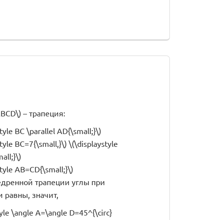
 ABCD\) – трапеция:
tyle BC \parallel AD{\small;}\)
tyle BC=7{\small,}\) \(\displaystyle
ll;}\)
style AB=CD{\small;}\)
едренной трапеции углы при
 равны, значит,
tyle \angle A=\angle D=45^{\circ}