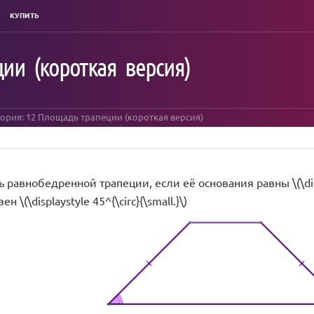
КУПИТЬ
ии (короткая версия)
еория: 12 Площадь трапеции (короткая версия)
авнобедренной трапеции, если её основания равны \(\displays
н \(\displaystyle 45^{\circ}{\small.}\)