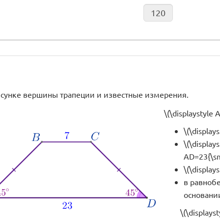
сунке вершины трапеции и известные измерения.
\(\displaystyle
\(\displays
\(\displays
AD=23{\sma
\(\display
в равноб
основании
\(\displays