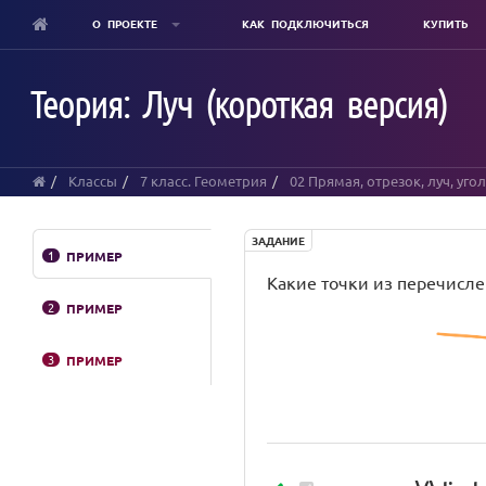
О ПРОЕКТЕ
КАК ПОДКЛЮЧИТЬСЯ
КУПИТЬ
Skip
to
Теория: Луч (короткая версия)
main
content
Классы
7 класс. Геометрия
02 Прямая, отрезок, луч, уго
ЗАДАНИЕ
1
ПРИМЕР
Какие точки из перечисленн
2
ПРИМЕР
3
ПРИМЕР