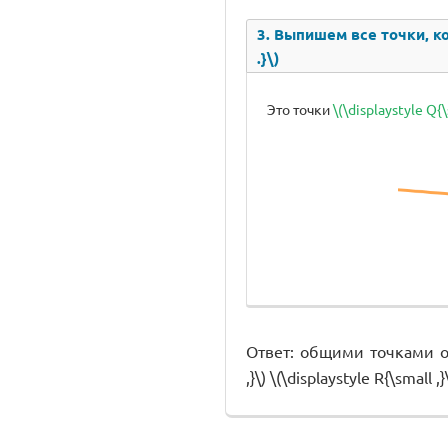
3. Выпишем все точки, кот
.}\)
Это точки
\(\displaystyle Q{\s
Ответ: общими точками отре
,}\) \(\displaystyle R{\small ,}