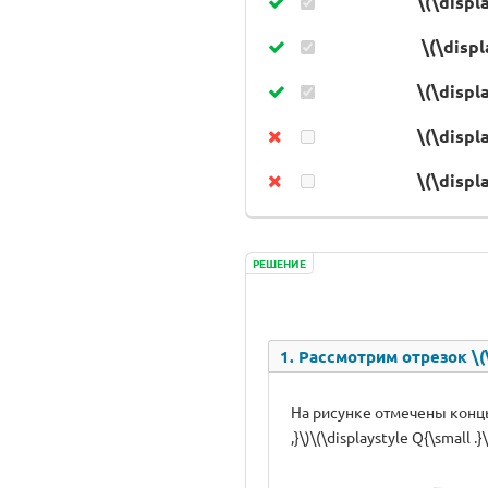
\(\displ
\(\displ
\(\displ
\(\displ
\(\displ
РЕШЕНИЕ
1. Рассмотрим отрезок \(\d
На рисунке отмечены концы от
,}\)\(\displaystyle Q{\small .}\