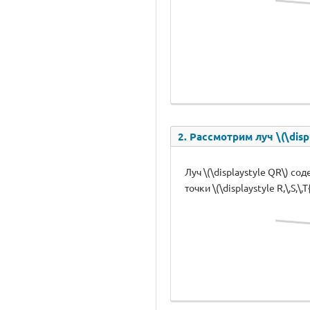
2. Рассмотрим луч \(\displ
Луч \(\displaystyle QR\) сод
точки \(\displaystyle R,\,S,\,T{