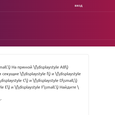
ВХОД
all.\) На прямой \(\displaystyle AB\)
кущие \(\displaystyle l\) и \(\displaystyle
splaystyle C\) и \(\displaystyle D\small,\)
 E\) и \(\displaystyle F\small.\) Найдите \