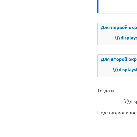
Для первой окр
\(\displa
Для второй окр
\(\display
Тогда и
\(\dis
Подставляя извест