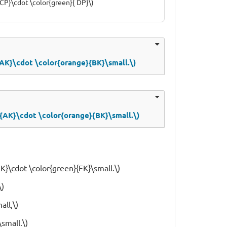
{CP}\cdot \color{green}{ DP}\)
{AK}\cdot \color{orange}{BK}\small.\)
{AK}\cdot \color{orange}{BK}\small.\)
EK}\cdot \color{green}{FK}\small.\)
\)
ll,\)
small.\)