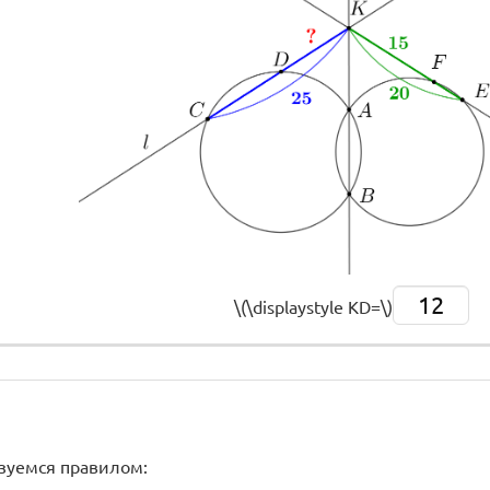
12
\(\displaystyle KD=\)
зуемся правилом: