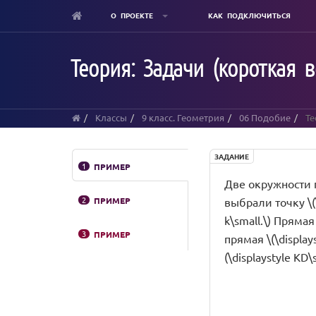
О ПРОЕКТЕ
КАК ПОДКЛЮЧИТЬСЯ
Skip
to
Теория: Задачи (короткая в
main
content
Классы
9 класс. Геометрия
06 Подобие
Те
ЗАДАНИЕ
1
ПРИМЕР
Две окружности пе
2
ПРИМЕР
выбрали точку \(\
k\small.\) Прямая 
3
ПРИМЕР
прямая \(\displays
(\displaystyle KD\