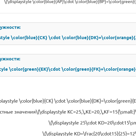
\(\displaystyle \color{blue}{AP}\cdot \color{blue}{BP}=\color{green}
ужности:
ystyle \color{blue}{CK} \cdot \color{blue}{DK}=\color{orange}
ужности:
style \color{green}{EK}\cdot \color{green}{FK}=\color{orange}
playstyle \color{blue}{CK} \cdot \color{blue}{DK}=\color{green}{
ные значения\(\displaystyle KC=25,\,KE=20,\,KF=15{\small:}
\(\displaystyle 25\cdot KD=20\cdot15\sma
\(\displaystyle KD=\frac{20\cdot15}{25}=12\