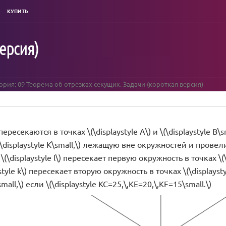
КУПИТЬ
ерсия)
ория: 09 Теорема об отрезках секущих. Задачи (короткая версия)
ресекаются в точках \(\displaystyle A\) и \(\displaystyle B\sm
displaystyle K\small,\) лежащую вне окружностей и провели се
\(\displaystyle l\) пересекает первую окружность в точках \(\di
tyle k\) пересекает вторую окружность в точках \(\displaystyle
small,\) если \(\displaystyle KC=25,\,KE=20,\,KF=15\small.\)