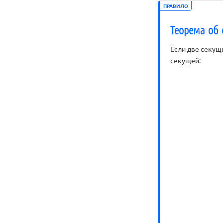
ПРАВИЛО
Теорема об 
Если две секущ
секущей: