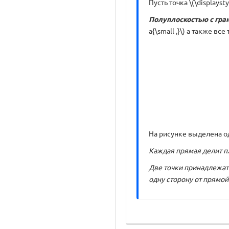
Пусть точка \(\displaysty
Полуплоскостью с грани
a{\small ,}\) а также вс
На рисунке выделена одн
Каждая прямая делит пл
Две точки принадлежат
одну сторону от прямой \(