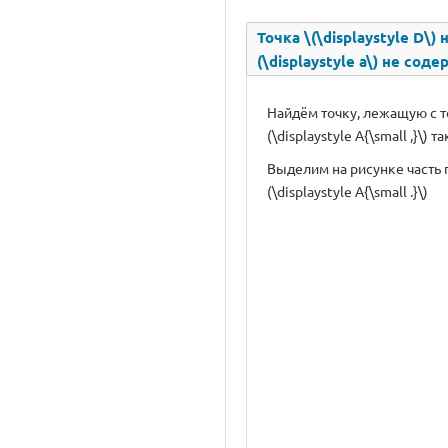
Точка \(\displaystyle D\
(\displaystyle a\) не соде
Найдём точку, лежащую с точк
(\displaystyle A{\small ,}\)
Выделим на рисунке часть п
(\displaystyle A{\small .}\)