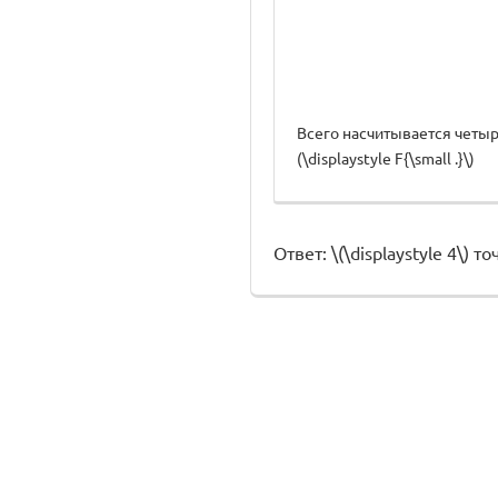
Всего насчитывается четыре 
(\displaystyle F{\small .}\)
Ответ: \(\displaystyle 4\) то