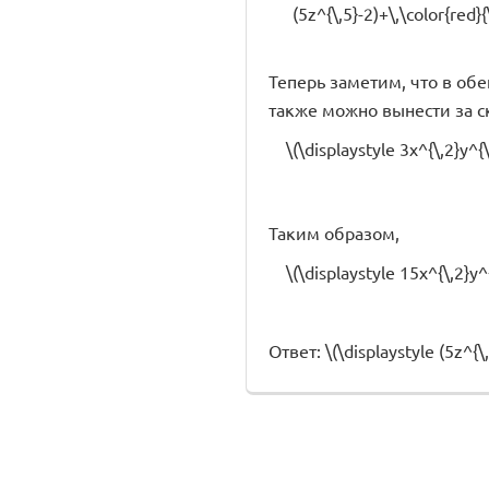
(5z^{\,5}-2)+\,\color{red}{
Теперь заметим, что в обеи
также можно вынести за с
\(\displaystyle 3x^{\,2}y^{\
Таким образом,
\(\displaystyle 15x^{\,2}y^{
Ответ: \(\displaystyle (5z^{\,5