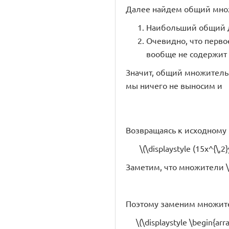
Далее найдем общий множите
Наибольший общий де
Очевидно, что первое 
вообще не содержит 
Значит, общий множитель для
мы ничего не выносим и
Возвращаясь к исходному
\(\displaystyle (15x^{\,2}
Заметим, что множители \(\d
Поэтому заменим множитель \(
\(\displaystyle \begin{arra