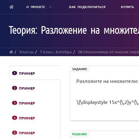
О ПРОЕКТЕ
КАК ПОДКЛЮЧИТЬСЯ
КУПИТЬ
Skip
to
Теория: Разложение на множите
main
content
Классы
7 класс. Алгебра
08 Многочлены от многих пер
ЗАДАНИЕ
1
ПРИМЕР
Разложите на множители:
2
ПРИМЕР
\(\displaystyle 15x^{\,2}y^{\,
3
ПРИМЕР
4
ПРИМЕР
5
ПРИМЕР
РЕШЕНИЕ