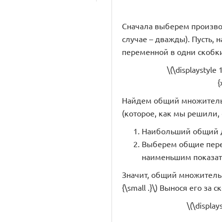
Сначала выберем произвол
случае – дважды). Пусть, н
переменной в одни скобки,
\(\displaystyle 
{
Найдем общий множитель для
(которое, как мы решили, с
Наибольший общий дел
Выберем общие переменн
наименьшим показателем
Значит, общий множитель для 
{\small .}\) Вынося его за 
\(\display