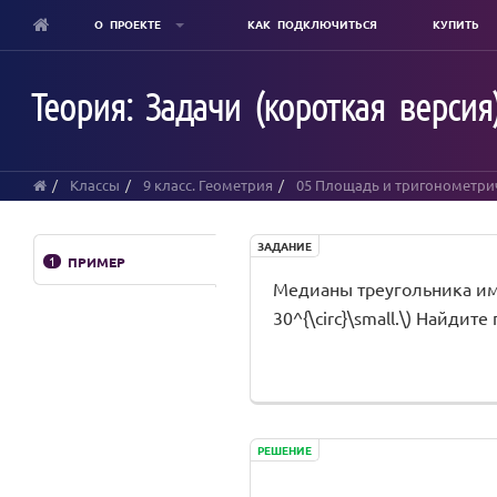
О ПРОЕКТЕ
КАК ПОДКЛЮЧИТЬСЯ
КУПИТЬ
Skip
to
Теория: Задачи (короткая версия
main
content
Классы
9 класс. Геометрия
05 Площадь и тригонометри
ЗАДАНИЕ
1
ПРИМЕР
Медианы треугольника имеют
30^{\circ}\small.\) Найдит
РЕШЕНИЕ