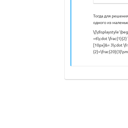
Тогда для решения
одного из маленьк
\(\displaystyle \b
=6\cdot \frac{1}{2}
[10px]&= 3\cdot \fr
{2}=\frac{20}{3}\sm