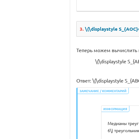
3.
\(\displaystyle S_{AOC}
Теперь можем вычислить пл
\(\displaystyle S_{
Ответ: \(\displaystyle S_{ABC
ЗАМЕЧАНИЕ / КОММЕНТАРИЙ
ИНФОРМАЦИЯ
Медианы треуго
6\) треугольни