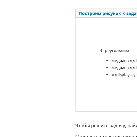
Построим рисунок к зада
В треугольнике
медиана \(\d
медиана \(\d
\(\displaysty
Чтобы решить задачу, найде
Медианы в треугольнике дел