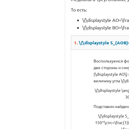
То есть:
\(\displaystyle AO=\fra
\(\displaystyle BO=\fra
1.
\(\displaystyle S_{AOB}
Воспользуемся фо
две стороны и син
(\displaystyle AO\)
величину угла \(\di
\(\displaystyle \a
30
Подставим найден
\(\displaystyle 
150^\circ=\frac{1}{