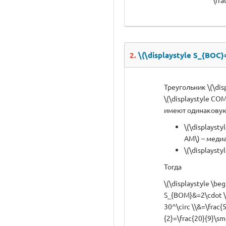
\fra
2.
\(\displaystyle S_{BOC}
Треугольник \(\dis
\(\displaystyle COM
имеют одинаковую
\(\displaysty
AM\) – медиа
\(\displayst
Тогда
\(\displaystyle \be
S_{BOM}&=2\cdot \f
30^\circ \\&=\frac{5
{2}=\frac{20}{9}\sm