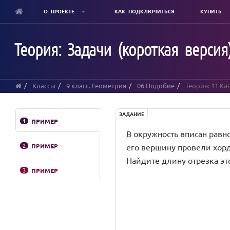
О ПРОЕКТЕ
КАК ПОДКЛЮЧИТЬСЯ
КУПИТЬ
Skip
to
Теория: Задачи (короткая версия
main
content
Классы
9 класс. Геометрия
06 Подобие
Теория: 11 Ка
ЗАДАНИЕ
1
ПРИМЕР
В окружность вписан равно
2
ПРИМЕР
его вершину провели хорду
Найдите длину отрезка эт
3
ПРИМЕР