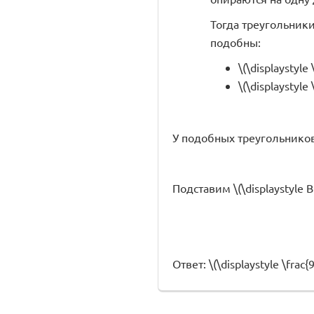
Тогда треугольники \
подобны:
\(\displaystyle
\(\displaystyle
У подобных треугольнико
Подставим \(\displaystyle BC
Ответ: \(\displaystyle \frac{9