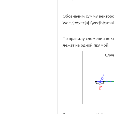
Обозначим сумму векторов \(\
\vec{c}=\vec{a}+\vec{b}\small
По правилу сложения векторо
лежат на одной прямой:
Слу