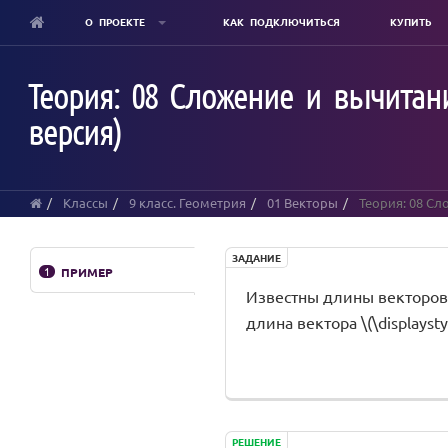
О ПРОЕКТЕ
КАК ПОДКЛЮЧИТЬСЯ
КУПИТЬ
Skip
to
Теория: 08 Сложение и вычитани
main
content
версия)
Классы
9 класс. Геометрия
01 Векторы
Теория: 08 Сл
ЗАДАНИЕ
1
ПРИМЕР
Известны длины векторов \(
длина вектора \(\displaystyl
РЕШЕНИЕ