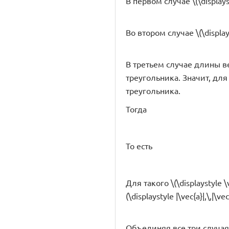
В первом случае \(\displaysty
Во втором случае \(\displays
В третьем случае длины вект
треугольника. Значит, для \(
треугольника.
Тогда
То есть
Для такого \(\displaystyle
(\displaystyle |\vec{a}|,\,|\ve
Объединяя все три случая