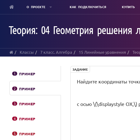
О ПРОЕКТЕ
КАК ПОДКЛЮЧИТЬСЯ
КУПИТЬ
Skip
to
Теория: 04 Геометрия решения 
main
content
Классы
7 класс. Алгебра
15 Линейные уравнения
Тео
ЗАДАНИЕ
1
ПРИМЕР
Найдите координаты точки 
2
ПРИМЕР
с осью \(\displaystyle OX
3
ПРИМЕР
4
ПРИМЕР
5
ПРИМЕР