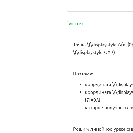
РЕШЕНИЕ
Точка \(\displaystyle A(x_{0
\(\displaystyle OX.\)
Поэтому:
координата \(\displays
координата \(\display
{7}=0,\)
которое получается из 
Решим линейное уравнен