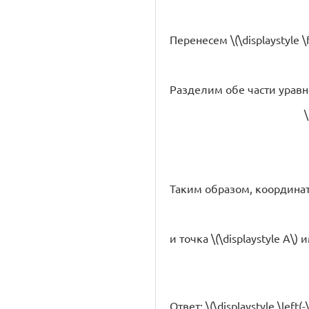
Перенесем \(\displaystyle 
Разделим обе части уравнени
\
Таким образом, координа
и точка \(\displaystyle A\
Ответ: \(\displaystyle \left(-\