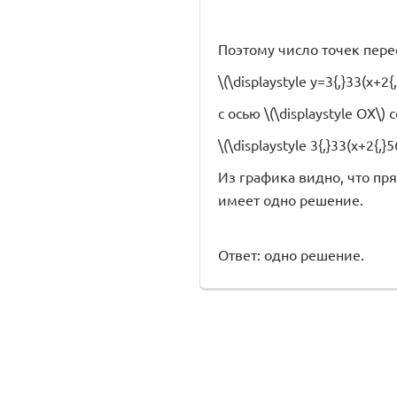
Поэтому число точек пер
\(\displaystyle y=3{,}33(x+2{,
с осью \(\displaystyle OX
\(\displaystyle 3{,}33(x+2{,}5
Из графика видно, что пря
имеет одно решение.
Ответ: одно решение.