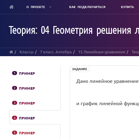
О ПРОЕКТЕ
КАК ПОДКЛЮЧИТЬСЯ
КУПИТЬ
Skip
to
Теория: 04 Геометрия решения 
main
content
Классы
7 класс. Алгебра
15 Линейные уравнения
Тео
ЗАДАНИЕ
1
ПРИМЕР
Дано линейное уравнение
2
ПРИМЕР
и график линейной функ
3
ПРИМЕР
4
ПРИМЕР
5
ПРИМЕР