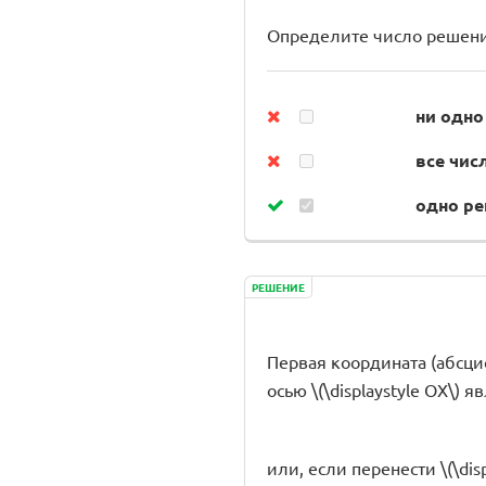
Определите число решени
ни одно
все чис
одно р
РЕШЕНИЕ
Первая координата (абсцисса
осью \(\displaystyle OX\)
или, если перенести \(\dis