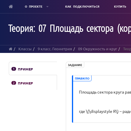
О ПРОЕКТЕ
КАК ПОДКЛЮЧИТЬСЯ
КУПИТЬ
Skip
to
Теория: 07 Площадь сектора (кор
main
content
Классы
9 класс. Геометрия
09 Окружность и круг
Теор
ЗАДАНИЕ
1
ПРИМЕР
ПРАВИЛО
2
ПРИМЕР
Площадь сектора круга ра
где \(\displaystyle R\) – ра