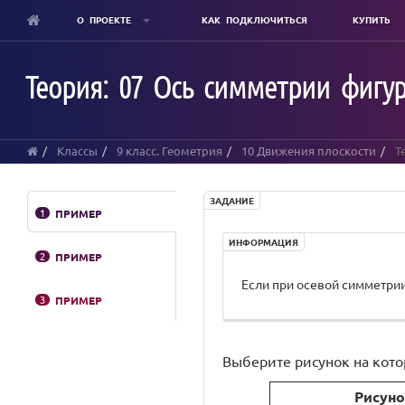
О ПРОЕКТЕ
КАК ПОДКЛЮЧИТЬСЯ
КУПИТЬ
Skip
to
Теория: 07 Ось симметрии фигур
main
content
Классы
9 класс. Геометрия
10 Движения плоскости
Те
ЗАДАНИЕ
1
ПРИМЕР
ИНФОРМАЦИЯ
2
ПРИМЕР
Если при осевой симметрии
3
ПРИМЕР
Выберите рисунок на кот
Рисуно